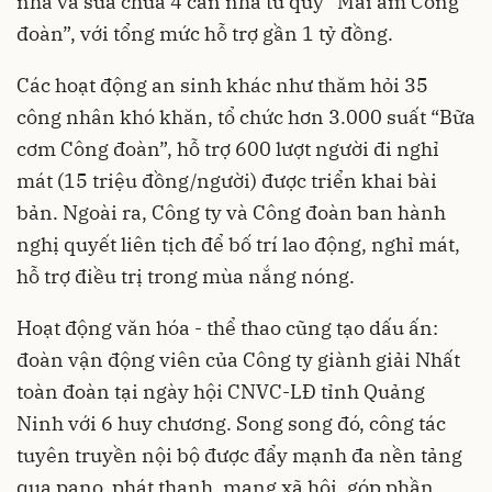
nhà và sửa chữa 4 căn nhà từ quỹ “Mái ấm Công
đoàn”, với tổng mức hỗ trợ gần 1 tỷ đồng.
Các hoạt động an sinh khác như thăm hỏi 35
công nhân khó khăn, tổ chức hơn 3.000 suất “Bữa
cơm Công đoàn”, hỗ trợ 600 lượt người đi nghỉ
mát (15 triệu đồng/người) được triển khai bài
bản. Ngoài ra, Công ty và Công đoàn ban hành
nghị quyết liên tịch để bố trí lao động, nghỉ mát,
hỗ trợ điều trị trong mùa nắng nóng.
Hoạt động văn hóa - thể thao cũng tạo dấu ấn:
đoàn vận động viên của Công ty giành giải Nhất
toàn đoàn tại ngày hội CNVC-LĐ tỉnh Quảng
Ninh với 6 huy chương. Song song đó, công tác
tuyên truyền nội bộ được đẩy mạnh đa nền tảng
qua pano, phát thanh, mạng xã hội, góp phần