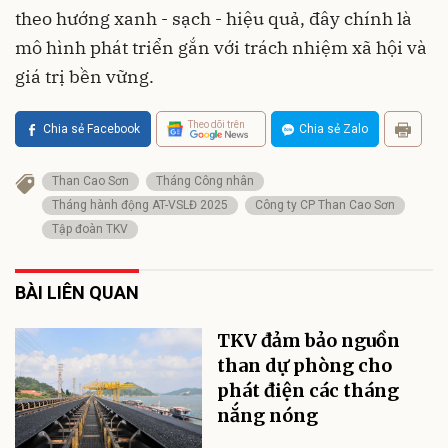
theo hướng xanh - sạch - hiệu quả, đây chính là
mô hình phát triển gắn với trách nhiệm xã hội và
giá trị bền vững.
Theo dõi trên
Chia sẻ Facebook
Chia sẻ Zalo
Than Cao Sơn
Tháng Công nhân
Tháng hành động AT-VSLĐ 2025
Công ty CP Than Cao Sơn
Tập đoàn TKV
BÀI LIÊN QUAN
TKV đảm bảo nguồn
than dự phòng cho
phát điện các tháng
nắng nóng