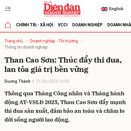
English
CHÍNH TRỊ - XÃ HỘI
VCCI
DOANH NGHIỆP
DOANH NH
bình luận
Trang chủ
Doanh nghiệp - Thị trường
Thông tin doanh nghiệp
Than Cao Sơn: Thúc đẩy thi đua,
lan tỏa giá trị bền vững
Dương Thành
21/06/2025 14:00
Thông qua Tháng Công nhân và Tháng hành
Hủy
G
động AT-VSLĐ 2025, Than Cao Sơn đẩy mạnh
thi đua sản xuất, đảm bảo an toàn và chăm lo
đời sống người lao động.