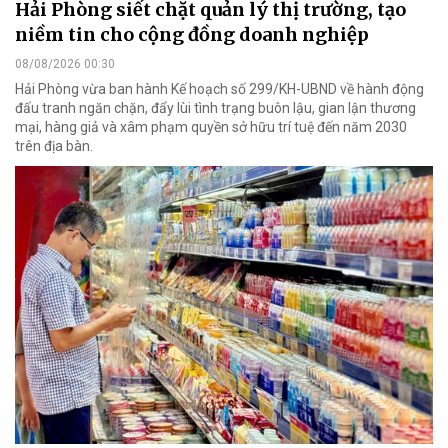
Hải Phòng siết chặt quản lý thị trường, tạo
niềm tin cho cộng đồng doanh nghiệp
08/08/2026 00:30
Hải Phòng vừa ban hành Kế hoạch số 299/KH-UBND về hành động
đấu tranh ngăn chặn, đẩy lùi tình trạng buôn lậu, gian lận thương
mại, hàng giả và xâm phạm quyền sở hữu trí tuệ đến năm 2030
trên địa bàn.