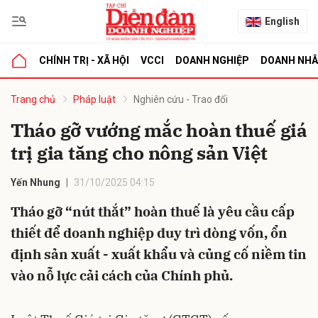
English
CHÍNH TRỊ - XÃ HỘI
VCCI
DOANH NGHIỆP
DOANH NH
bình luận
Trang chủ
Pháp luật
Nghiên cứu - Trao đổi
Tháo gỡ vướng mắc hoàn thuế giá
trị gia tăng cho nông sản Việt
Yến Nhung
31/10/2025 04:15
Tháo gỡ “nút thắt” hoàn thuế là yêu cầu cấp
thiết để doanh nghiệp duy trì dòng vốn, ổn
Hủy
G
định sản xuất - xuất khẩu và củng cố niềm tin
vào nỗ lực cải cách của Chính phủ.