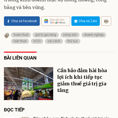
bằng và bền vững.
Theo dõi trên
Chia sẻ Facebook
Chia sẻ Zalo
hoàn thuế
giá trị gia tăng
nông sản
doanh nghiệp
luật thuế
VCCI
cải cách
thủ tục
BÀI LIÊN QUAN
Cần bảo đảm hài hòa
lợi ích khi tiếp tục
giảm thuế giá trị gia
tăng
ĐỌC TIẾP