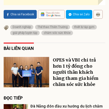
Theo dõi trên
Chia sẻ Facebook
Chia sẻ Zalo
Doanh nghiệp
Thể thao Thiên Trường
thiết bị tập gym
giải pháp luyện tập
chăm sóc sức khỏe
BÀI LIÊN QUAN
OPES và VBI chi trả
hơn 1 tỷ đồng cho
người thân khách
hàng tham gia hiểm
chăm sóc sức khỏe
ĐỌC TIẾP
Đà Nẵng đón đầu xu hướng du lịch chăm