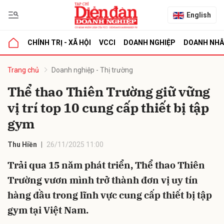
English
CHÍNH TRỊ - XÃ HỘI
VCCI
DOANH NGHIỆP
DOANH NH
bình luận
Trang chủ
Doanh nghiệp - Thị trường
Thể thao Thiên Trường giữ vững
vị trí top 10 cung cấp thiết bị tập
gym
Thu Hiền
26/11/2025 11:00
Trải qua 15 năm phát triển, Thể thao Thiên
Hủy
G
Trường vươn mình trở thành đơn vị uy tín
hàng đầu trong lĩnh vực cung cấp thiết bị tập
gym tại Việt Nam.