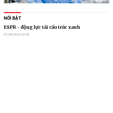
NỔI BẬT
ESPR - động lực tái cấu trúc xanh
07/08/2026 03:44
Từ rào cản kỹ thuật, Quy định thiết kế sinh thái cho sản phẩm bền
vững của EU (ESPR) là động lực tái cấu trúc xanh trong nhiều
ngành nghề xuất khẩu.