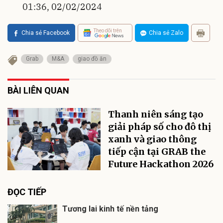
01:36, 02/02/2024
Theo dõi trên
Chia sẻ Facebook
Chia sẻ Zalo
Grab
M&A
giao đồ ăn
BÀI LIÊN QUAN
Thanh niên sáng tạo
giải pháp số cho đô thị
xanh và giao thông
tiếp cận tại GRAB the
Future Hackathon 2026
ĐỌC TIẾP
Tương lai kinh tế nền tảng