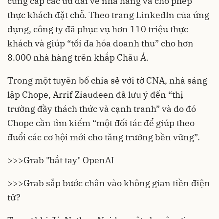
cung cấp các ưu đãi về nhà hàng và cho phép
thực khách đặt chỗ. Theo trang LinkedIn của ứng
dụng, công ty đã phục vụ hơn 110 triệu thực
khách và giúp “tối đa hóa doanh thu” cho hơn
8.000 nhà hàng trên khắp Châu Á.
Trong một tuyên bố chia sẻ với tờ CNA, nhà sáng
lập Chope, Arrif Ziaudeen đã lưu ý đến “thị
trường đầy thách thức và cạnh tranh” và do đó
Chope cần tìm kiếm “một đối tác để giúp theo
đuổi các cơ hội mới cho tăng trưởng bền vững”.
>>>
Grab "bắt tay" OpenAI
>>>
Grab sắp bước chân vào không gian tiền điện
tử?