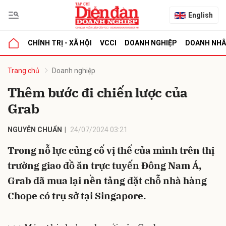
English
CHÍNH TRỊ - XÃ HỘI
VCCI
DOANH NGHIỆP
DOANH NH
bình luận
Trang chủ
Doanh nghiệp
Thêm bước đi chiến lược của
Grab
NGUYỄN CHUẨN
24/07/2024 03:21
Trong nỗ lực củng cố vị thế của mình trên thị
trường giao đồ ăn trực tuyến Đông Nam Á,
Hủy
G
Grab đã mua lại nền tảng đặt chỗ nhà hàng
Chope có trụ sở tại Singapore.