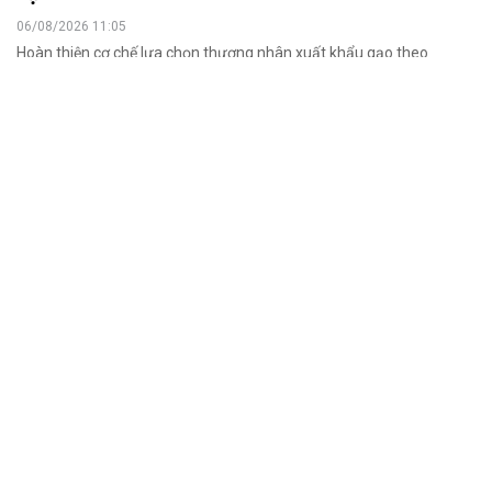
06/08/2026 11:05
Hoàn thiện cơ chế lựa chọn thương nhân xuất khẩu gạo theo
hướng minh bạch, khách quan được kỳ vọng sẽ tạo thêm cơ hội
cho doanh nghiệp mới, đồng thời nâng cao tính cạnh tranh của thị
trường.