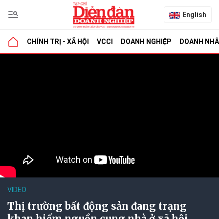
English
CHÍNH TRỊ - XÃ HỘI
VCCI
DOANH NGHIỆP
DOANH NH
VIDEO
Thị trường bất động sản đang trạng
khan hiếm nguồn cung nhà ở xã hội