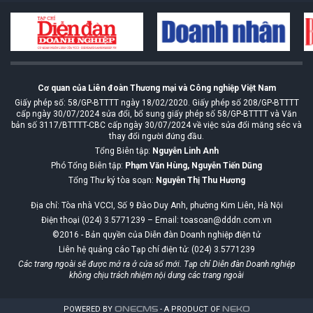
Cơ quan của Liên đoàn Thương mại và Công nghiệp Việt Nam
Giấy phép số: 58/GP-BTTTT ngày 18/02/2020. Giấy phép số 208/GP-BTTTT
cấp ngày 30/07/2024 sửa đổi, bổ sung giấy phép số 58/GP-BTTTT và Văn
bản số 3117/BTTTT-CBC cấp ngày 30/07/2024 về việc sửa đổi măng séc và
thay đổi người đứng đầu.
Tổng Biên tập:
Nguyễn Linh Anh
Phó Tổng Biên tập:
Phạm Văn Hùng, Nguyễn Tiến Dũng
Tổng Thư ký tòa soạn:
Nguyễn Thị Thu Hương
Địa chỉ: Tòa nhà VCCI, Số 9 Đào Duy Anh, phường Kim Liên, Hà Nội
Điện thoại (024) 3.5771239 – Email: toasoan@dddn.com.vn
©2016 - Bản quyền của Diễn đàn Doanh nghiệp điện tử
Liên hệ quảng cáo Tạp chí điện tử: (024) 3.5771239
Các trang ngoài sẽ được mở ra ở cửa sổ mới. Tạp chí Diễn đàn Doanh nghiệp
không chịu trách nhiệm nội dung các trang ngoài
POWERED BY
ONE
CMS
- A PRODUCT OF
NEKO