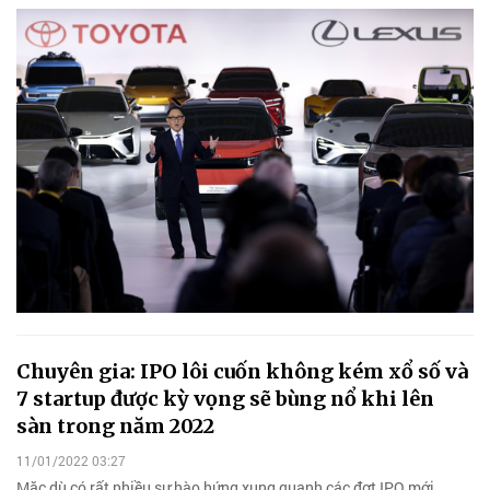
Chuyên gia: IPO lôi cuốn không kém xổ số và
7 startup được kỳ vọng sẽ bùng nổ khi lên
sàn trong năm 2022
11/01/2022 03:27
Mặc dù có rất nhiều sự hào hứng xung quanh các đợt IPO mới,