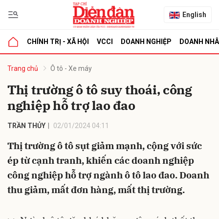
English
CHÍNH TRỊ - XÃ HỘI
VCCI
DOANH NGHIỆP
DOANH NH
bình luận
Trang chủ
Ô tô - Xe máy
Thị trường ô tô suy thoái, công
nghiệp hỗ trợ lao đao
TRẦN THỦY
02/01/2024 04:11
Thị trường ô tô sụt giảm mạnh, cộng với sức
ép từ cạnh tranh, khiến các doanh nghiệp
Hủy
G
công nghiệp hỗ trợ ngành ô tô lao đao. Doanh
thu giảm, mất đơn hàng, mất thị trường.