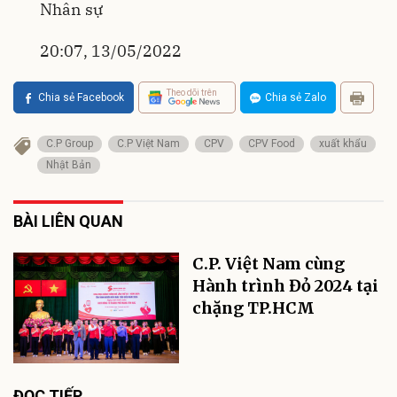
Nhân sự
20:07, 13/05/2022
Theo dõi trên
Chia sẻ Facebook
Chia sẻ Zalo
C.P Group
C.P Việt Nam
CPV
CPV Food
xuất khẩu
Nhật Bản
BÀI LIÊN QUAN
C.P. Việt Nam cùng
Hành trình Đỏ 2024 tại
chặng TP.HCM
ĐỌC TIẾP