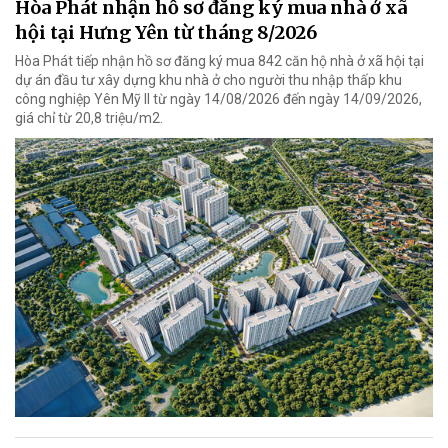
Hòa Phát nhận hồ sơ đăng ký mua nhà ở xã
hội tại Hưng Yên từ tháng 8/2026
Hòa Phát tiếp nhận hồ sơ đăng ký mua 842 căn hộ nhà ở xã hội tại
dự án đầu tư xây dựng khu nhà ở cho người thu nhập thấp khu
công nghiệp Yên Mỹ II từ ngày 14/08/2026 đến ngày 14/09/2026,
giá chỉ từ 20,8 triệu/m2.