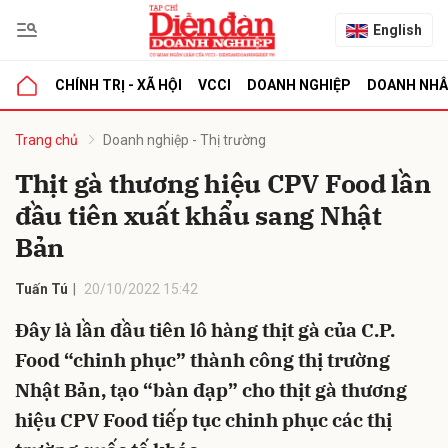
English
CHÍNH TRỊ - XÃ HỘI
VCCI
DOANH NGHIỆP
DOANH NH
bình luận
Trang chủ
Doanh nghiệp - Thị trường
Thịt gà thương hiệu CPV Food lần
đầu tiên xuất khẩu sang Nhật
Bản
Tuấn Tú
20/10/2022 15:42
Đây là lần đầu tiên lô hàng thịt gà của C.P.
Hủy
G
Food “chinh phục” thành công thị trường
Nhật Bản, tạo “bàn đạp” cho thịt gà thương
hiệu CPV Food tiếp tục chinh phục các thị