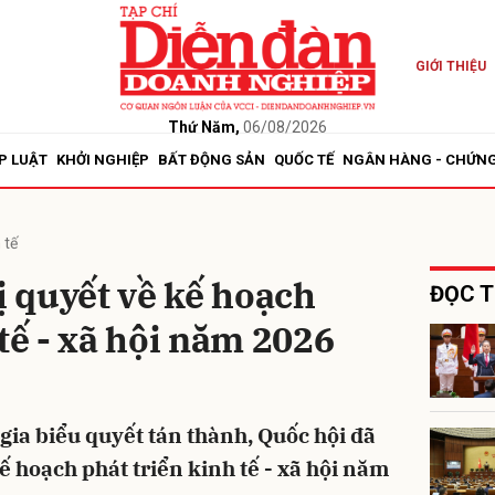
GIỚI THIỆU
bình luận
Thứ Năm,
06/08/2026
P LUẬT
KHỞI NGHIỆP
BẤT ĐỘNG SẢN
QUỐC TẾ
NGÂN HÀNG - CHỨN
 tế
 quyết về kế hoạch
ĐỌC T
 tế - xã hội năm 2026
Hủy
G
gia biểu quyết tán thành, Quốc hội đã
 hoạch phát triển kinh tế - xã hội năm