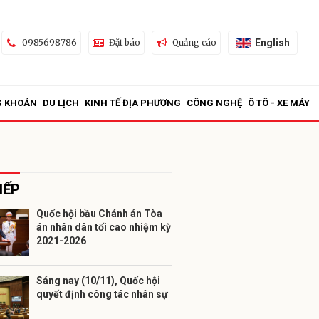
English
0985698786
Đặt báo
Quảng cáo
G KHOÁN
DU LỊCH
KINH TẾ ĐỊA PHƯƠNG
CÔNG NGHỆ
Ô TÔ - XE MÁY
IẾP
Quốc hội bầu Chánh án Tòa
án nhân dân tối cao nhiệm kỳ
ửi
2021-2026
Sáng nay (10/11), Quốc hội
quyết định công tác nhân sự