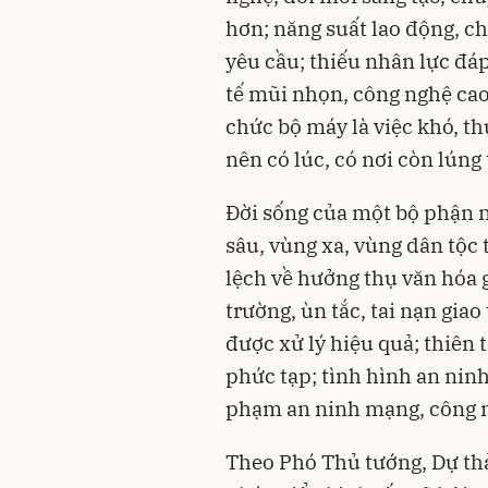
hơn; năng suất lao động, c
yêu cầu; thiếu nhân lực đá
tế mũi nhọn, công nghệ cao, 
chức bộ máy là việc khó, th
nên có lúc, có nơi còn lúng
Đời sống của một bộ phận n
sâu, vùng xa, vùng dân tộc t
lệch về hưởng thụ văn hóa 
trường, ùn tắc, tai nạn giao
được xử lý hiệu quả; thiên t
phức tạp; tình hình an ninh 
phạm an ninh mạng, công ng
Theo Phó Thủ tướng, Dự th