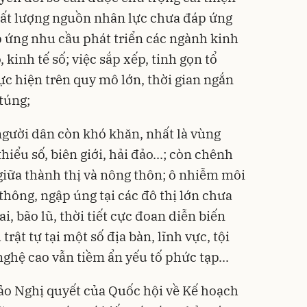
hất lượng nguồn nhân lực chưa đáp ứng
p ứng nhu cầu phát triển các ngành kinh
kinh tế số; việc sắp xếp, tinh gọn tổ
ực hiện trên quy mô lớn, thời gian ngắn
 túng;
gười dân còn khó khăn, nhất là vùng
hiểu số, biên giới, hải đảo...; còn chênh
giữa thành thị và nông thôn; ô nhiễm môi
 thông, ngập úng tại các đô thị lớn chưa
ai, bão lũ, thời tiết cực đoan diễn biến
trật tự tại một số địa bàn, lĩnh vực, tội
hệ cao vẫn tiềm ẩn yếu tố phức tạp...
ảo Nghị quyết của Quốc hội về Kế hoạch