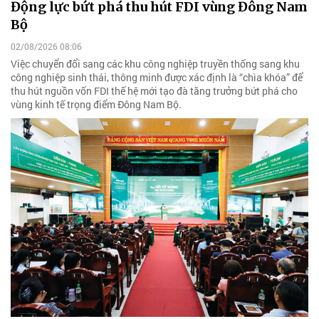
Động lực bứt phá thu hút FDI vùng Đông Nam
Bộ
02/08/2026 08:06
Việc chuyển đổi sang các khu công nghiệp truyền thống sang khu
công nghiệp sinh thái, thông minh được xác định là “chìa khóa” để
thu hút nguồn vốn FDI thế hệ mới tạo đà tăng trưởng bứt phá cho
vùng kinh tế trọng điểm Đông Nam Bộ.