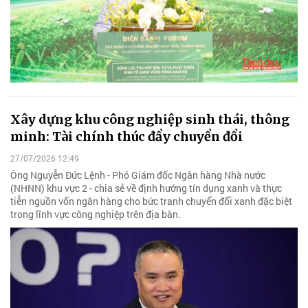
Xây dựng khu công nghiệp sinh thái, thông
minh: Tài chính thúc đẩy chuyển đổi
27/07/2026 12:49
Ông Nguyễn Đức Lệnh - Phó Giám đốc Ngân hàng Nhà nước
(NHNN) khu vực 2 - chia sẻ về định hướng tín dụng xanh và thực
tiễn nguồn vốn ngân hàng cho bức tranh chuyển đổi xanh đặc biệt
trong lĩnh vực công nghiệp trên địa bàn.