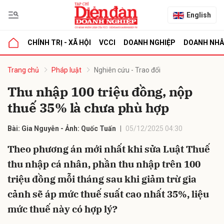
English
CHÍNH TRỊ - XÃ HỘI
VCCI
DOANH NGHIỆP
DOANH NH
bình luận
Trang chủ
Pháp luật
Nghiên cứu - Trao đổi
Thu nhập 100 triệu đồng, nộp
thuế 35% là chưa phù hợp
Bài: Gia Nguyễn - Ảnh: Quốc Tuấn
05/12/2025 04:30
Theo phương án mới nhất khi sửa Luật Thuế
thu nhập cá nhân, phần thu nhập trên 100
Hủy
G
triệu đồng mỗi tháng sau khi giảm trừ gia
cảnh sẽ áp mức thuế suất cao nhất 35%, liệu
mức thuế này có hợp lý?