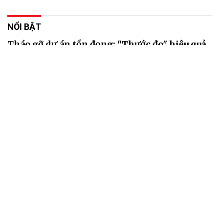
NỔI BẬT
Tháo gỡ dự án tồn đọng: "Thước đo" hiệu quả
cải cách thể chế
07/08/2026 04:27
Hơn 1.000 dự án bất động sản được tháo gỡ đang khơi thông dòng
vốn, bổ sung nguồn cung và tạo động lực mới cho quá trình phục
hồi thị trường.