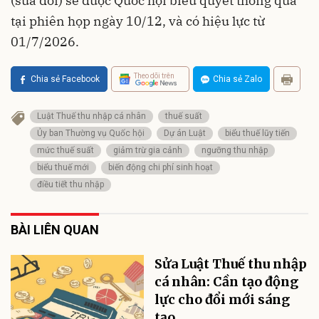
(sửa đổi) sẽ được Quốc hội biểu quyết thông qua
tại phiên họp ngày 10/12, và có hiệu lực từ
01/7/2026.
Theo dõi trên
Chia sẻ Facebook
Chia sẻ Zalo
Luật Thuế thu nhập cá nhân
thuế suất
Ủy ban Thường vụ Quốc hội
Dự án Luật
biểu thuế lũy tiến
mức thuế suất
giảm trừ gia cảnh
ngưỡng thu nhập
biểu thuế mới
biến động chi phí sinh hoạt
điều tiết thu nhập
BÀI LIÊN QUAN
Sửa Luật Thuế thu nhập
cá nhân: Cần tạo động
lực cho đổi mới sáng
tạo