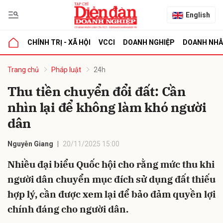
English
CHÍNH TRỊ - XÃ HỘI
VCCI
DOANH NGHIỆP
DOANH NH
bình luận
Trang chủ
Pháp luật
24h
Thu tiền chuyển đổi đất: Cần
nhìn lại để không làm khó người
dân
Nguyễn Giang
20/11/2025 15:00
Nhiều đại biểu Quốc hội cho rằng mức thu khi
Hủy
G
người dân chuyển mục đích sử dụng đất thiếu
hợp lý, cần được xem lại để bảo đảm quyền lợi
chính đáng cho người dân.