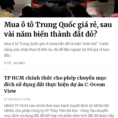
Mua ô tô Trung Quốc giá rẻ, sau
vài năm biến thành đắt đỏ?
Mua ô tô Trung Quốc giá rẻ chưa hẳn đã là một “món hời”. Gánh
nặng sửa chữa thực tế dồn lại, đủ để đảo ngược lợi thế giá rẻ ban
đầu.
Ô TÔ - XE MÁY
TP HCM chính thức cho phép chuyển mục
đích sử dụng đất thực hiện dự án C-Ocean
View
07/08/2026 14:46
UBND TP HCM vừa chính thức ban hành Quyết định số 4826/QĐ-
UBND, cho phép Công ty CP Thủy Tiên Bà Rịa - Vũng Tàu chuyển
mục đích sử dụng đất để kết hợp với phần diện tích đất đã được cấp