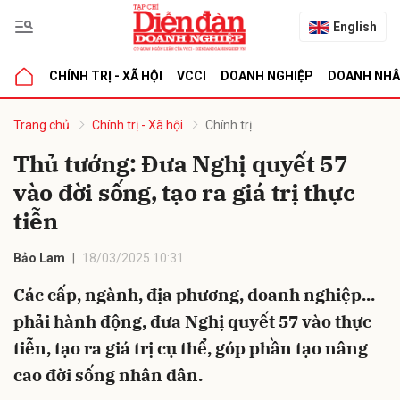
English
CHÍNH TRỊ - XÃ HỘI
VCCI
DOANH NGHIỆP
DOANH NH
bình luận
Trang chủ
Chính trị - Xã hội
Chính trị
Thủ tướng: Đưa Nghị quyết 57
vào đời sống, tạo ra giá trị thực
tiễn
Bảo Lam
18/03/2025 10:31
Các cấp, ngành, địa phương, doanh nghiệp...
Hủy
G
phải hành động, đưa Nghị quyết 57 vào thực
tiễn, tạo ra giá trị cụ thể, góp phần tạo nâng
cao đời sống nhân dân.