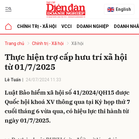
English
CHÍNH TRỊ - XÃ HỘI
VCCI
DOANH NGHIỆP
DOANH NH
bình luận
Trang chủ
Chính trị - Xã hội
Xã hội
Thực hiện trợ cấp hưu trí xã hội
từ 01/7/2025
Lê Tuấn
24/07/2024 11:33
Luật Bảo hiểm xã hội số 41/2024/QH15 được
Quốc hội khoá XV thông qua tại Kỳ họp thứ 7
Hủy
G
cuối tháng 6 vừa qua, có hiệu lực thi hành từ
ngày 01/7/2025.