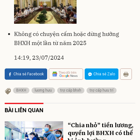
Không có chuyện cấm hoặc dừng hưởng
BHXH một lần từ năm 2025
14:19, 23/07/2024
Theo dõi trên
Chia sẻ Facebook
Chia sẻ Zalo
BHXH
lương hưu
trợ cấp bhxh
trợ cấp hưu trí
BÀI LIÊN QUAN
“Chia nhỏ” tiền lương,
quyền lợi BHXH có thể