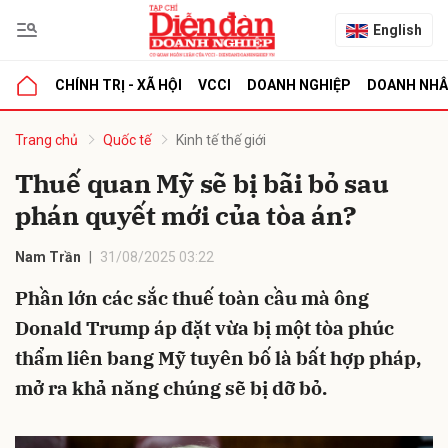
English
CHÍNH TRỊ - XÃ HỘI
VCCI
DOANH NGHIỆP
DOANH NH
bình luận
Trang chủ
Quốc tế
Kinh tế thế giới
Thuế quan Mỹ sẽ bị bãi bỏ sau
phán quyết mới của tòa án?
Nam Trần
31/08/2025 03:22
Phần lớn các sắc thuế toàn cầu mà ông
Donald Trump áp đặt vừa bị một tòa phúc
Hủy
G
thẩm liên bang Mỹ tuyên bố là bất hợp pháp,
mở ra khả năng chúng sẽ bị dỡ bỏ.