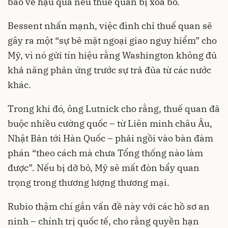
báo về hậu quả nếu thuế quan bị xóa bỏ.
Bessent nhấn mạnh, việc đình chỉ thuế quan sẽ
gây ra một “sự bẽ mặt ngoại giao nguy hiểm” cho
Mỹ, vì nó gửi tín hiệu rằng Washington không đủ
khả năng phản ứng trước sự trả đũa từ các nước
khác.
Trong khi đó, ông Lutnick cho rằng, thuế quan đã
buộc nhiều cường quốc – từ Liên minh châu Âu,
Nhật Bản tới Hàn Quốc – phải ngồi vào bàn đàm
phán “theo cách mà chưa Tổng thống nào làm
được”. Nếu bị dỡ bỏ, Mỹ sẽ mất đòn bẩy quan
trọng trong thương lượng thương mại.
Rubio thậm chí gắn vấn đề này với các hồ sơ an
ninh – chính trị quốc tế, cho rằng quyền hạn