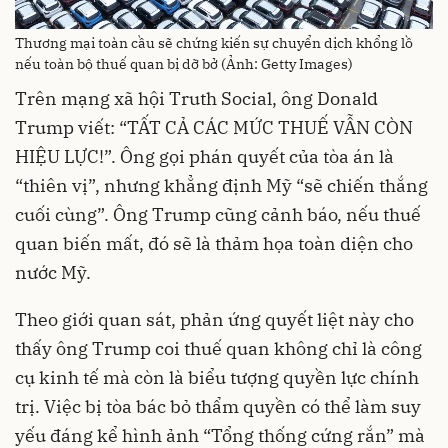
Thương mại toàn cầu sẽ chứng kiến sự chuyển dịch khổng lồ
nếu toàn bộ thuế quan bị dỡ bở (Ảnh: Getty Images)
Trên mạng xã hội Truth Social, ông Donald
Trump viết: “TẤT CẢ CÁC MỨC THUẾ VẪN CÒN
HIỆU LỰC!”. Ông gọi phán quyết của tòa án là
“thiên vị”, nhưng khẳng định Mỹ “sẽ chiến thắng
cuối cùng”. Ông Trump cũng cảnh báo, nếu thuế
quan biến mất, đó sẽ là thảm họa toàn diện cho
nước Mỹ.
Theo giới quan sát, phản ứng quyết liệt này cho
thấy ông Trump coi thuế quan không chỉ là công
cụ kinh tế mà còn là biểu tượng quyền lực chính
trị. Việc bị tòa bác bỏ thẩm quyền có thể làm suy
yếu đáng kể hình ảnh “Tổng thống cứng rắn” mà