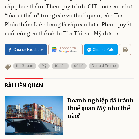
cấp phúc thẩm. Theo quy trình, CIT được coi như
“tòa sơ thẩm” trong các vụ thuế quan, còn Tòa
Phúc thẩm Liên bang là cấp cao hơn. Phán quyết
cuối cùng có thể sẽ do Tòa Tối cao Mỹ đưa ra.
Theo dõi trên
Chia sẻ Facebook
Chia sẻ Zalo
thuế quan
Mỹ
tòa án
dỡ bỏ
Donald Trump
BÀI LIÊN QUAN
Doanh nghiệp đã tránh
thuế quan Mỹ như thế
nào?