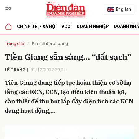
English
CHÍNH TRỊ - XÃ HỘI
VCCI
DOANH NGHIỆP
DOANH NH
bình luận
Trang chủ
Kinh tế địa phương
Tiền Giang sẵn sàng… “đất sạch”
LÊ TRANG
01/12/2022 20:04
Tiền Giang đang tiếp tục hoàn thiện cơ sở hạ
tầng các KCN, CCN, tạo điều kiện thuận lợi,
cần thiết để thu hút lấp đầy diện tích các KCN
Hủy
G
đang hoạt động,...