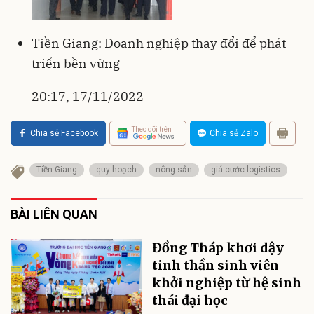
Tiền Giang: Doanh nghiệp thay đổi để phát
triển bền vững
20:17, 17/11/2022
Theo dõi trên
Chia sẻ Facebook
Chia sẻ Zalo
Tiền Giang
quy hoạch
nông sản
giá cước logistics
BÀI LIÊN QUAN
Đồng Tháp khơi dậy
tinh thần sinh viên
khởi nghiệp từ hệ sinh
thái đại học