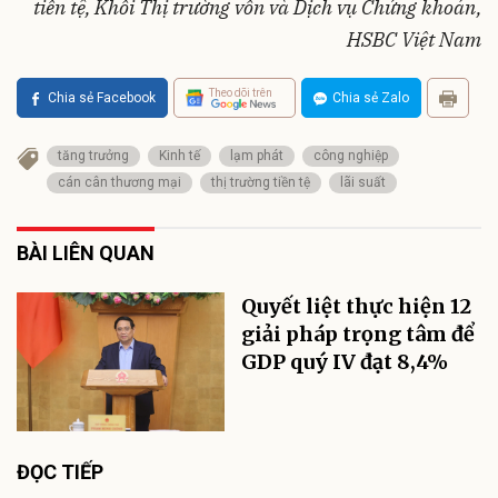
tiền tệ, Khối Thị trường vốn và Dịch vụ Chứng khoán,
HSBC Việt Nam
Theo dõi trên
Chia sẻ Facebook
Chia sẻ Zalo
tăng trưởng
Kinh tế
lạm phát
công nghiệp
cán cân thương mại
thị trường tiền tệ
lãi suất
BÀI LIÊN QUAN
Quyết liệt thực hiện 12
giải pháp trọng tâm để
GDP quý IV đạt 8,4%
ĐỌC TIẾP