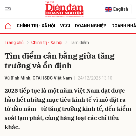
English
CHÍNH TRỊ - XÃ HỘI
VCCI
DOANH NGHIỆP
DOANH NH
bình luận
Trang chủ
Chính trị - Xã hội
Tâm điểm
Tìm điểm cân bằng giữa tăng
trưởng và ổn định
Vũ Bình Minh, CFA HSBC Việt Nam
24/12/2025 13:10
2025 tiếp tục là một năm Việt Nam đạt được
hầu hết những mục tiêu kinh tế vĩ mô đặt ra
Hủy
G
từ đầu năm - từ tăng trưởng kinh tế, đến kiểm
soát lạm phát, cùng hàng loạt các chỉ tiêu
khác.