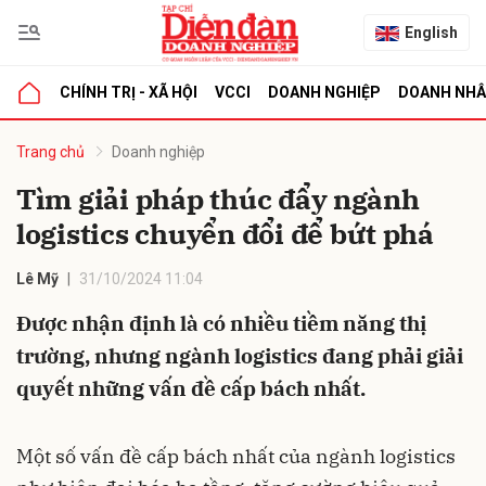
English
CHÍNH TRỊ - XÃ HỘI
VCCI
DOANH NGHIỆP
DOANH NH
bình luận
Trang chủ
Doanh nghiệp
Tìm giải pháp thúc đẩy ngành
logistics chuyển đổi để bứt phá
Lê Mỹ
31/10/2024 11:04
Được nhận định là có nhiều tiềm năng thị
trường, nhưng ngành logistics đang phải giải
Hủy
G
quyết những vấn đề cấp bách nhất.
Một số vấn đề cấp bách nhất của ngành logistics