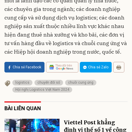
mời là lãnh đạo các cơ quan quản lý nhà nước,
các chuyên gia trong ngành; các doanh nghiệp
cung cấp và sử dụng dịch vụ logistics; các doanh
nghiệp sản xuất thuộc nhiều lĩnh vực khác nhau
hiện đang thuê nhà xưởng và kho bãi, các đơn vị
tư vấn hàng đầu về logistics và chuỗi cung ứng và
các Hiệp hội doanh nghiệp trong nước, quốc tế.
Theo dõi trên
Chia sẻ Facebook
Chia sẻ Zalo
logistics
chuyển đổi số
chuỗi cung ứng
Hội nghị Logistics Việt Nam 2024
BÀI LIÊN QUAN
Viettel Post khẳng
định vị thế số 1 về công