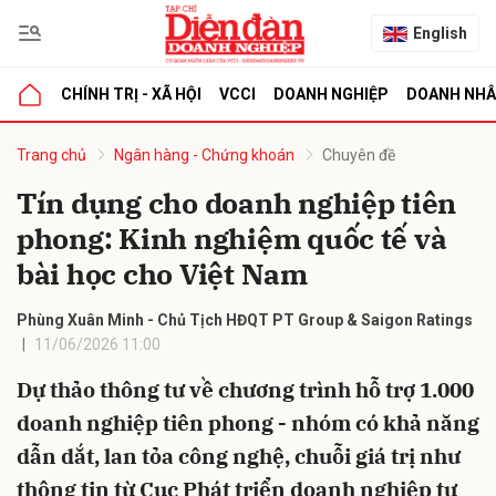
English
CHÍNH TRỊ - XÃ HỘI
VCCI
DOANH NGHIỆP
DOANH NH
bình luận
Trang chủ
Ngân hàng - Chứng khoán
Chuyên đề
Tín dụng cho doanh nghiệp tiên
phong: Kinh nghiệm quốc tế và
bài học cho Việt Nam
Phùng Xuân Minh - Chủ Tịch HĐQT PT Group & Saigon Ratings
11/06/2026 11:00
Hủy
G
Dự thảo thông tư về chương trình hỗ trợ 1.000
doanh nghiệp tiên phong - nhóm có khả năng
dẫn dắt, lan tỏa công nghệ, chuỗi giá trị như
thông tin từ Cục Phát triển doanh nghiệp tư