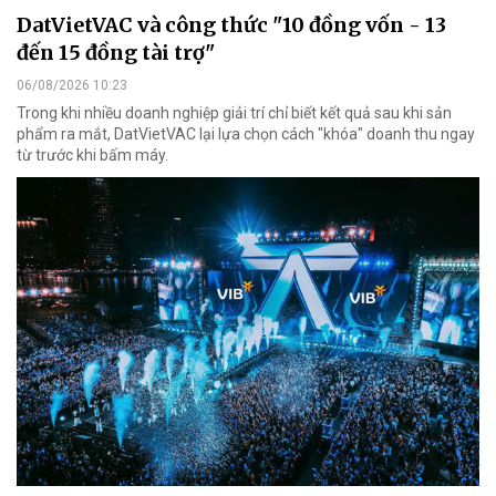
DatVietVAC và công thức "10 đồng vốn - 13
đến 15 đồng tài trợ"
06/08/2026 10:23
Trong khi nhiều doanh nghiệp giải trí chỉ biết kết quả sau khi sản
phẩm ra mắt, DatVietVAC lại lựa chọn cách "khóa" doanh thu ngay
từ trước khi bấm máy.