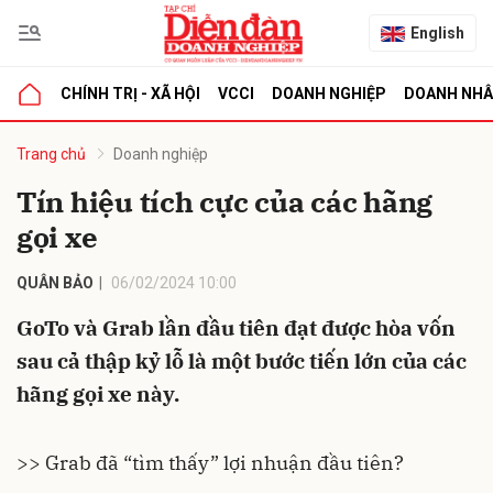
English
CHÍNH TRỊ - XÃ HỘI
VCCI
DOANH NGHIỆP
DOANH NH
bình luận
Trang chủ
Doanh nghiệp
Tín hiệu tích cực của các hãng
gọi xe
QUÂN BẢO
06/02/2024 10:00
GoTo và Grab lần đầu tiên đạt được hòa vốn
sau cả thập kỷ lỗ là một bước tiến lớn của các
Hủy
G
hãng gọi xe này.
>> Grab đã “tìm thấy” lợi nhuận đầu tiên?