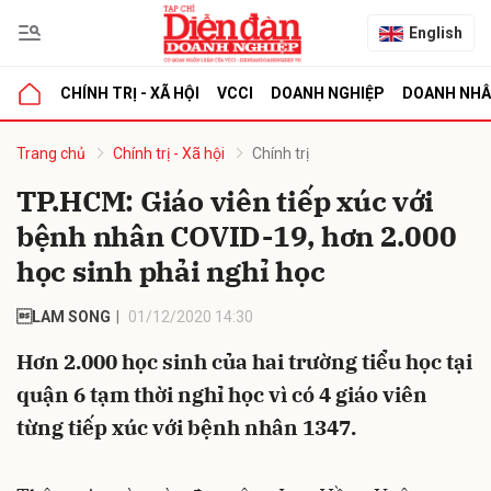
English
CHÍNH TRỊ - XÃ HỘI
VCCI
DOANH NGHIỆP
DOANH NH
bình luận
Trang chủ
Chính trị - Xã hội
Chính trị
TP.HCM: Giáo viên tiếp xúc với
bệnh nhân COVID-19, hơn 2.000
học sinh phải nghỉ học
LAM SONG
01/12/2020 14:30
Hơn 2.000 học sinh của hai trường tiểu học tại
Hủy
G
quận 6 tạm thời nghỉ học vì có 4 giáo viên
từng tiếp xúc với bệnh nhân 1347.