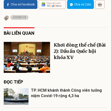
Theo dõi trên
Chia sẻ Facebook
Chia sẻ Zalo
COVID-19
BÀI LIÊN QUAN
Khơi dòng thể chế (Bài
2): Dấu ấn Quốc hội
khóa XV
ĐỌC TIẾP
TP. HCM khánh thành Công viên tưởng
niệm Covid-19 rộng 4,3 ha