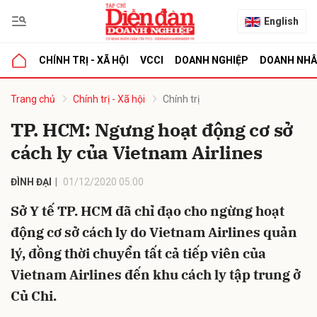
English
CHÍNH TRỊ - XÃ HỘI
VCCI
DOANH NGHIỆP
DOANH NH
bình luận
Trang chủ
Chính trị - Xã hội
Chính trị
TP. HCM: Ngưng hoạt động cơ sở
cách ly của Vietnam Airlines
ĐÌNH ĐẠI
01/12/2020 05:00
Sở Y tế TP. HCM đã chỉ đạo cho ngừng hoạt
động cơ sở cách ly do Vietnam Airlines quản
Hủy
G
lý, đồng thời chuyển tất cả tiếp viên của
Vietnam Airlines đến khu cách ly tập trung ở
Củ Chi.