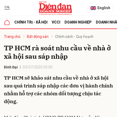
English
CHÍNH TRỊ - XÃ HỘI
VCCI
DOANH NGHIỆP
DOANH NH
bình luận
Trang chủ
Bất động sản
Chính sách - Quy hoạch
TP HCM rà soát nhu cầu về nhà ở
xã hội sau sáp nhập
Đình Đại
03/07/2025 05:00
TP HCM sẽ khảo sát nhu cầu về nhà ở xã hội
sau quá trình sáp nhập các đơn vị hành chính
Hủy
G
nhằm hỗ trợ các nhóm đối tượng chịu tác
động.