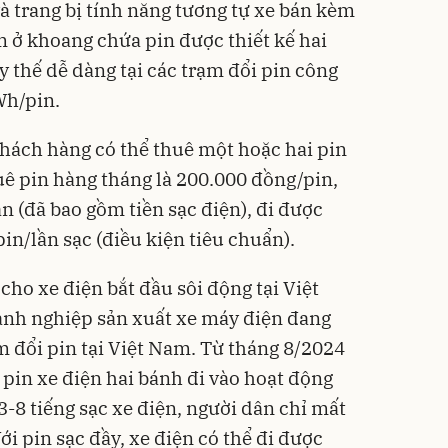
và trang bị tính năng tương tự xe bán kèm
m ở khoang chứa pin được thiết kế hai
ay thế dễ dàng tại các trạm đổi pin công
Wh/pin.
hách hàng có thể thuê một hoặc hai pin
uê pin hàng tháng là 200.000 đồng/pin,
ần (đã bao gồm tiền sạc điện), đi được
in/lần sạc (điều kiện tiêu chuẩn).
ho xe điện bắt đầu sôi động tại Việt
nh nghiệp sản xuất xe máy điện đang
m đổi pin tại Việt Nam. Từ tháng 8/2024
 pin xe điện hai bánh đi vào hoạt động
 3-8 tiếng sạc xe điện, người dân chỉ mất
ới pin sạc đầy, xe điện có thể đi được