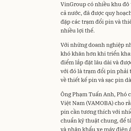
VinGroup có nhiều khu đô t
cả nước, đã được quy hoạch
đặp các trạm đổi pin và thi
nhiều lợi thế.
Với những doanh nghiệp n
khó khăn hơn khi triển kha
điểm lắp đặt lâu dài và đư
với đó là trạm đổi pin phải
về thiết kế pin và sạc pin 
Ông Phạm Tuấn Anh, Phó ch
Việt Nam (VAMOBA) cho rằn
pin cần tương thích với nhiề
chuẩn kỹ thuật chung, để tấ
và nhập khẩu xe máy điện á