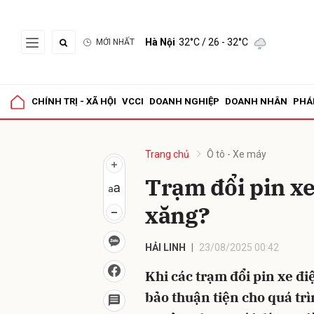
Hà Nội
32°C
/ 26 - 32°C
MỚI NHẤT
Gửi 
CHÍNH TRỊ - XÃ HỘI
VCCI
DOANH NGHIỆP
DOANH NHÂN
PHÁ
Trang chủ
Ô tô - Xe máy
Trạm đổi pin xe
xăng?
HẢI LINH
23/08/2025 00:42
Khi các trạm đổi pin xe đ
bảo thuận tiện cho quá tr