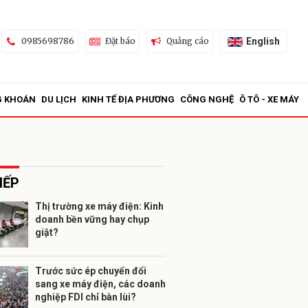
English
0985698786
Đặt báo
Quảng cáo
G KHOÁN
DU LỊCH
KINH TẾ ĐỊA PHƯƠNG
CÔNG NGHỆ
Ô TÔ - XE MÁY
IẾP
Thị trường xe máy điện: Kinh
doanh bền vững hay chụp
ửi
giật?
Trước sức ép chuyển đổi
sang xe máy điện, các doanh
nghiệp FDI chỉ bàn lùi?