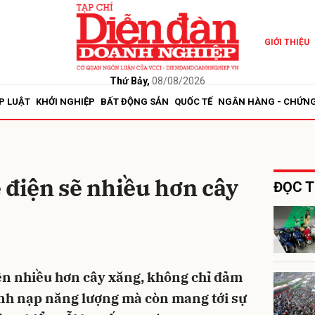
GIỚI THIỆU
bình luận
Thứ Bảy,
08/08/2026
P LUẬT
KHỞI NGHIỆP
BẤT ĐỘNG SẢN
QUỐC TẾ
NGÂN HÀNG - CHỨN
 điện sẽ nhiều hơn cây
ĐỌC T
Hủy
G
iện nhiều hơn cây xăng, không chỉ đảm
ình nạp năng lượng mà còn mang tới sự