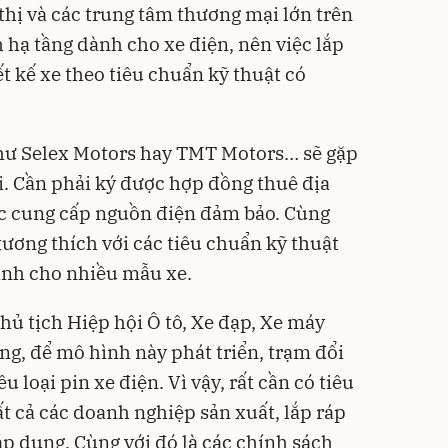
hị và các trung tâm thương mại lớn trên
 hạ tầng dành cho xe điện, nên việc lắp
ết kế xe theo tiêu chuẩn kỹ thuật có
hư Selex Motors hay TMT Motors… sẽ gặp
i. Cần phải ký được hợp đồng thuê địa
ợc cung cấp nguồn điện đảm bảo. Cùng
 tương thích với các tiêu chuẩn kỹ thuật
dành cho nhiều mẫu xe.
ủ tịch Hiệp hội Ô tô, Xe đạp, Xe máy
g, để mô hình này phát triển, trạm đổi
u loại pin xe điện. Vì vậy, rất cần có tiêu
t cả các doanh nghiệp sản xuất, lắp ráp
p dụng. Cùng với đó là các chính sách