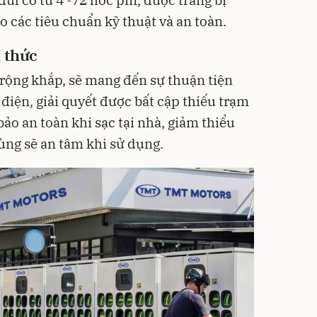
dul có từ 4 -72 hốc pin, được trang bị
 các tiêu chuẩn kỹ thuật và an toàn.
 thức
 rộng khắp, sẽ mang đến sự thuận tiện
điện, giải quyết được bất cập thiếu trạm
ảo an toàn khi sạc tại nhà, giảm thiểu
dùng sẽ an tâm khi sử dụng.