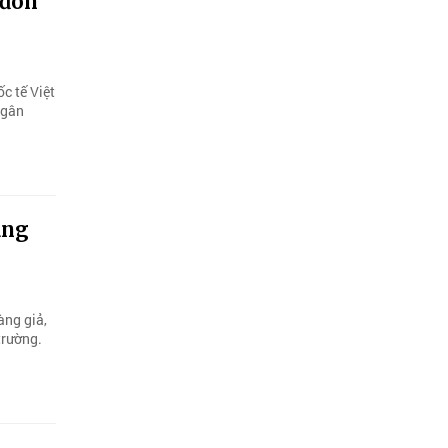
 đón
c tế Việt
ngân
àng
àng giả,
trường.