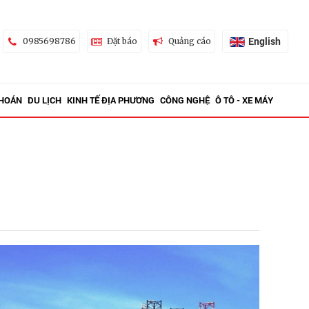
English
0985698786
Đặt báo
Quảng cáo
KHOÁN
DU LỊCH
KINH TẾ ĐỊA PHƯƠNG
CÔNG NGHỆ
Ô TÔ - XE MÁY