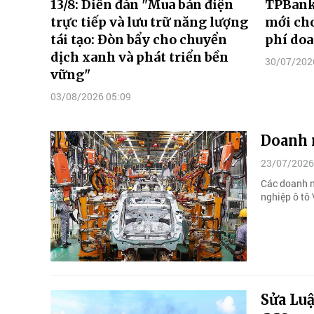
13/8: Diễn đàn "Mua bán điện
TPBank 
trực tiếp và lưu trữ năng lượng
mới cho
tái tạo: Đòn bẩy cho chuyển
phí do
dịch xanh và phát triển bền
30/07/202
vững"
03/08/2026 05:09
Doanh n
23/07/2026
Các doanh n
nghiệp ô tô
Sửa Luậ