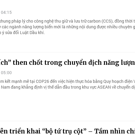
 04:15
khung pháp lý cho công nghệ thu giữ và lưu trữ carbon (CCS), đồng thời 
y các ngành năng lượng biển mới là những nội dung được nhiều chuyên g
 ý sửa đổi Luật Dầu khí.
ích” then chốt trong chuyển dịch năng lượ
 05:00
m kết mạnh mẽ tại COP26 đến việc hiện thực hóa bằng Quy hoạch điện V
t Nam đang khẳng định vị thế dẫn đầu trong khu vực ASEAN về chuyển d
n triển khai “bộ tứ trụ cột” – Tầm nhìn ch