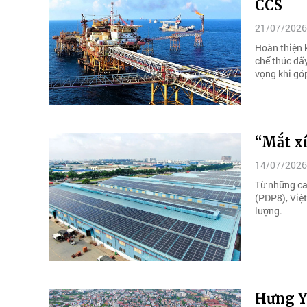
CCS
21/07/2026
Hoàn thiện 
chế thúc đẩ
vọng khi góp
“Mắt x
14/07/2026
Từ những ca
(PDP8), Việ
lượng.
Hưng Yê