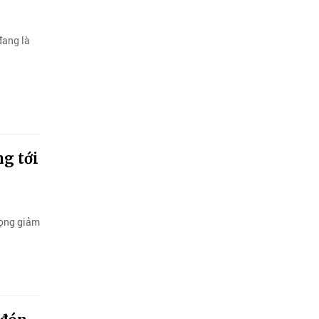
đang là
ng tới
vọng giảm