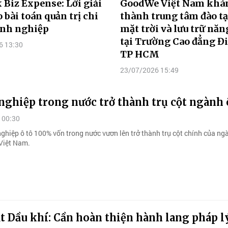
Biz Expense: Lời giải
GoodWe Việt Nam khá
 bài toán quản trị chi
thành trung tâm đào tạ
anh nghiệp
mặt trời và lưu trữ nă
tại Trường Cao đẳng Đi
6 13:30
TP HCM
23/07/2026 15:49
ghiệp trong nước trở thành trụ cột ngành 
 00:30
ghiệp ô tô 100% vốn trong nước vươn lên trở thành trụ cột chính của n
 Việt Nam.
t Dầu khí: Cần hoàn thiện hành lang pháp l