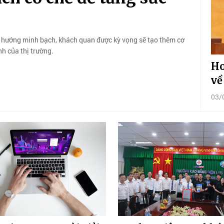
 hướng minh bạch, khách quan được kỳ vọng sẽ tạo thêm cơ
h của thị trường.
Ho
về
03/