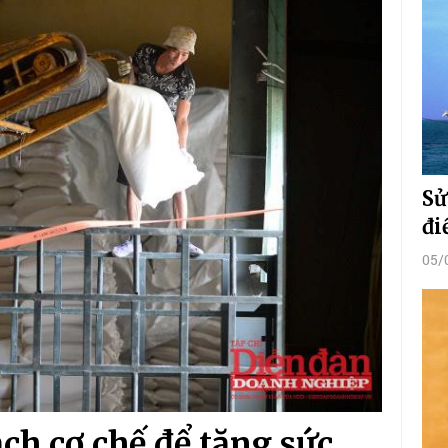
Sử
đi
05/
ch cơ chế để tăng sức