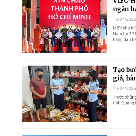
VIFC-H
ngân hà
10/07/2026
MBV cho biết
Nam tại TP 
hàng đầu tiê
Tạo bướ
giả, hà
10/07/2026
Trước những
tỉnh Quảng 