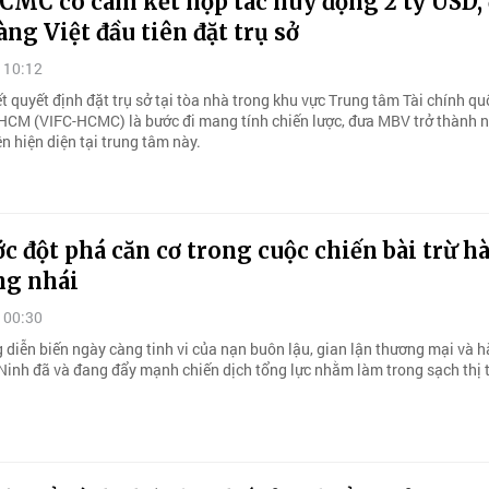
CMC có cam kết hợp tác huy động 2 tỷ USD,
ng Việt đầu tiên đặt trụ sở
 10:12
 quyết định đặt trụ sở tại tòa nhà trong khu vực Trung tâm Tài chính quố
HCM (VIFC-HCMC) là bước đi mang tính chiến lược, đưa MBV trở thành 
n hiện diện tại trung tâm này.
c đột phá căn cơ trong cuộc chiến bài trừ h
ng nhái
 00:30
 diễn biến ngày càng tinh vi của nạn buôn lậu, gian lận thương mại và h
Ninh đã và đang đẩy mạnh chiến dịch tổng lực nhằm làm trong sạch thị 