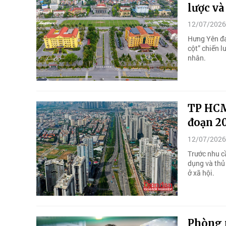
lược và
12/07/2026
Hưng Yên đan
cột” chiến l
nhân.
TP HCM 
đoạn 2
12/07/2026
Trước nhu cầ
dụng và thủ
ở xã hội.
Phòng n