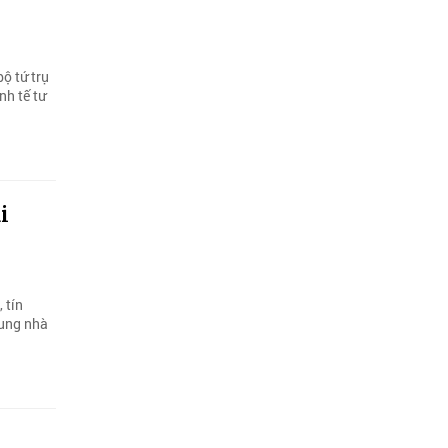
ộ tứ trụ
nh tế tư
i
 tín
cung nhà