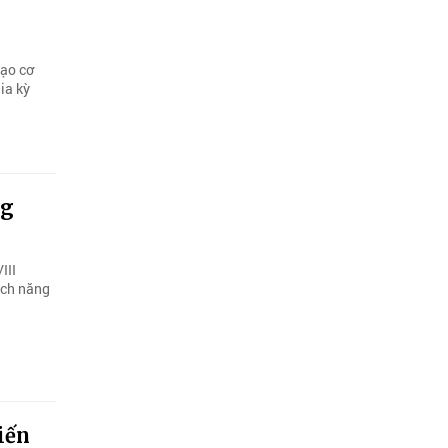
tạo cơ
ia kỳ
ng
III
ịch năng
iến