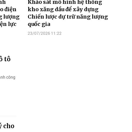
nh
Khảo sát mô hình hệ thống
o điện
kho xăng dầu để xây dựng
ng lượng
Chiến lược dự trữ năng lượng
ện lực
quốc gia
23/07/2026 11:22
ô tô
gành công
ý cho