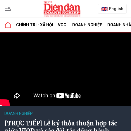
English
CHÍNH TRỊ - XÃ HỘI
VCCI
DOANH NGHIỆP
DOANH NH
DOANH NGHIỆP
[TRỰC TIẾP] Lễ ký thỏa thuận hợp tác
giữa VIOD và các đối tác đồng hành