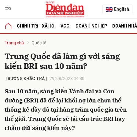
English
CHÍNH TRỊ - XÃ HỘI
VCCI
DOANH NGHIỆP
DOANH NH
bình luận
Trang chủ
Quốc tế
Trung Quốc đã làm gì với sáng
kiến BRI sau 10 năm?
TRƯƠNG KHẮC TRÀ
29/08/2023 04:30
Sau 10 năm, sáng kiến Vành đai và Con
đường (BRI) đã để lại khối nợ lớn chưa thể
Hủy
G
thống kê đầy đủ tại hàng trăm quốc gia trên
thế giới. Trung Quốc sẽ tái cấu trúc BRI hay
chấm dứt sáng kiến này?