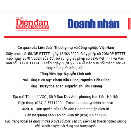
Cơ quan của Liên đoàn Thương mại và Công nghiệp Việt Nam
Giấy phép số: 58/GP-BTTTT ngày 18/02/2020. Giấy phép số 208/GP-BTTTT
cấp ngày 30/07/2024 sửa đổi, bổ sung giấy phép số 58/GP-BTTTT và Văn
bản số 3117/BTTTT-CBC cấp ngày 30/07/2024 về việc sửa đổi măng séc và
thay đổi người đứng đầu.
Tổng Biên tập:
Nguyễn Linh Anh
Phó Tổng Biên tập:
Phạm Văn Hùng, Nguyễn Tiến Dũng
Tổng Thư ký tòa soạn:
Nguyễn Thị Thu Hương
Địa chỉ: Tòa nhà VCCI, Số 9 Đào Duy Anh, phường Kim Liên, Hà Nội
Điện thoại (024) 3.5771239 – Email: toasoan@dddn.com.vn
©2016 - Bản quyền của Diễn đàn Doanh nghiệp điện tử
Liên hệ quảng cáo Tạp chí điện tử: (024) 3.5771239
Các trang ngoài sẽ được mở ra ở cửa sổ mới. Tạp chí Diễn đàn Doanh nghiệp không
chịu trách nhiệm nội dung các trang ngoài