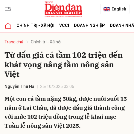
English
CHÍNH TRỊ - XÃ HỘI
VCCI
DOANH NGHIỆP
DOANH NH
bình luận
Trang chủ
Chính trị - Xã hội
Từ đấu giá cá tầm 102 triệu đến
khát vọng nâng tầm nông sản
Việt
Nguyễn Thu Hà
25/10/2025 03:06
Một con cá tầm nặng 50kg, được nuôi suốt 15
Hủy
G
năm ở Lai Châu, đã được đấu giá thành công
với mức 102 triệu đồng trong lễ khai mạc
Tuần lễ nông sản Việt 2025.