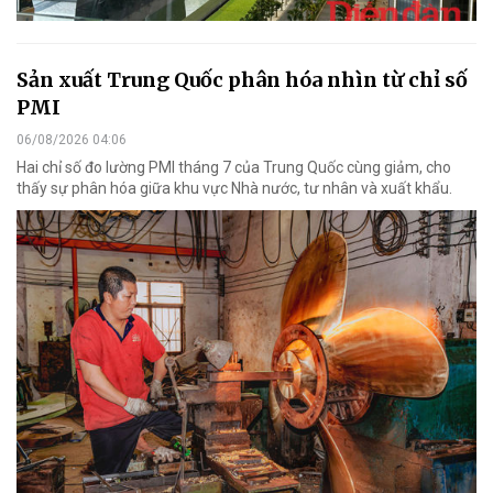
Sản xuất Trung Quốc phân hóa nhìn từ chỉ số
PMI
06/08/2026 04:06
Hai chỉ số đo lường PMI tháng 7 của Trung Quốc cùng giảm, cho
thấy sự phân hóa giữa khu vực Nhà nước, tư nhân và xuất khẩu.