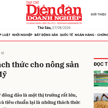
GIỚI THIỆU
bình luận
Thứ Sáu,
07/08/2026
P LUẬT
KHỞI NGHIỆP
BẤT ĐỘNG SẢN
QUỐC TẾ
NGÂN HÀNG - CHỨN
 tế
ách thức cho nông sản
ĐỌC T
Mỹ
Hủy
G
đông đảo là một thị trường rất lớn,
à tiêu chuẩn lại là những thách thức