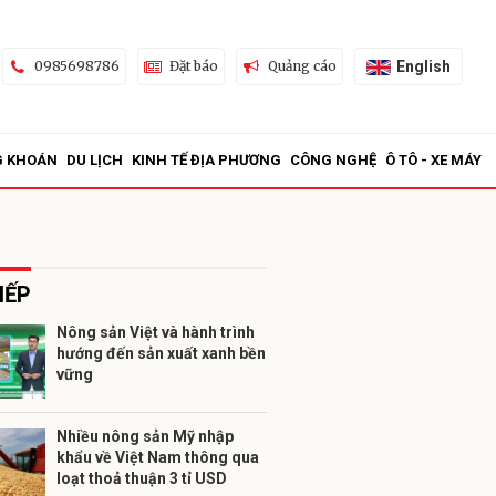
English
0985698786
Đặt báo
Quảng cáo
G KHOÁN
DU LỊCH
KINH TẾ ĐỊA PHƯƠNG
CÔNG NGHỆ
Ô TÔ - XE MÁY
IẾP
Nông sản Việt và hành trình
hướng đến sản xuất xanh bền
ửi
vững
Nhiều nông sản Mỹ nhập
khẩu về Việt Nam thông qua
loạt thoả thuận 3 tỉ USD