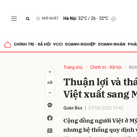
Hà Nội
32°C
/ 26 - 32°C
MỚI NHẤT
Gửi 
CHÍNH TRỊ - XÃ HỘI
VCCI
DOANH NGHIỆP
DOANH NHÂN
PHÁ
Trang chủ
Chính trị - Xã hội
Kinh
Thuận lợi và th
Việt xuất sang 
Quân Bảo
27/06/2025 10:42
Cộng đồng người Việt ở Mỹ 
nhưng hệ thống quy định v