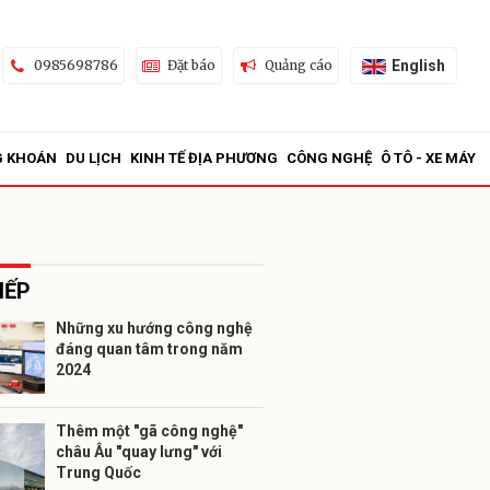
English
0985698786
Đặt báo
Quảng cáo
G KHOÁN
DU LỊCH
KINH TẾ ĐỊA PHƯƠNG
CÔNG NGHỆ
Ô TÔ - XE MÁY
IẾP
Những xu hướng công nghệ
đáng quan tâm trong năm
ửi
2024
Thêm một "gã công nghệ"
châu Âu "quay lưng" với
Trung Quốc