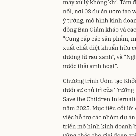
máy xử lý không khí. Tâm đi
nổi, nơi 03 dự án ươm tạo v
ý tưởng, mô hình kinh doan
đồng Ban Giám khảo và các
"Cung cấp các sản phẩm, mô
xuất chất diệt khuẩn hữu cơ
dưỡng từ rau xanh", và "Ngh
nước thải sinh hoạt".
Chương trình Ươm tạo Khởi
dưới sự chủ trì của Trường 
Save the Children Internati
năm 2025. Mục tiêu cốt lõi
việc hỗ trợ các nhóm dự án
triển mô hình kinh doanh 
vững chắc cho giai đoạn gọ