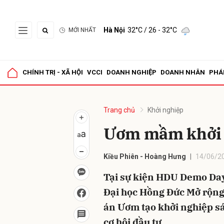
Hà Nội
32°C
/ 26 - 32°C
MỚI NHẤT
Gửi 
CHÍNH TRỊ - XÃ HỘI
VCCI
DOANH NGHIỆP
DOANH NHÂN
PHÁ
Trang chủ
Khởi nghiệp
Ươm mầm khởi 
Kiều Phiên - Hoàng Hưng
14/06/20
Tại sự kiện HDU Demo Day
Đại học Hồng Đức Mở rộng
án Ươm tạo khởi nghiệp sá
cơ hội đầu tư.