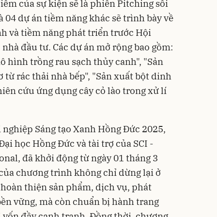
ểm của sự kiện sẽ là phiên Pitching sôi
à 04 dự án tiềm năng khác sẽ trình bày về
h và tiềm năng phát triển trước Hội
 nhà đầu tư. Các dự án mở rộng bao gồm:
 hình trồng rau sạch thủy canh", "Sản
 từ rác thải nhà bếp", "Sản xuất bột dinh
iên cứu ứng dụng cây cỏ lào trong xử lí
 nghiệp Sáng tạo Xanh Hồng Đức 2025,
Đại học Hồng Đức và tài trợ của SCI -
onal, đã khởi động từ ngày 01 tháng 3
 của chương trình không chỉ dừng lại ở
 hoàn thiện sản phẩm, dịch vụ, phát
bền vững, mà còn chuẩn bị hành trang
i vốn đầy cạnh tranh. Đồng thời, chương