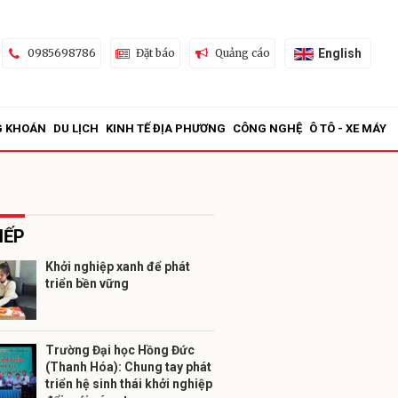
English
0985698786
Đặt báo
Quảng cáo
G KHOÁN
DU LỊCH
KINH TẾ ĐỊA PHƯƠNG
CÔNG NGHỆ
Ô TÔ - XE MÁY
IẾP
Khởi nghiệp xanh để phát
triển bền vững
ửi
Trường Đại học Hồng Đức
(Thanh Hóa): Chung tay phát
triển hệ sinh thái khởi nghiệp