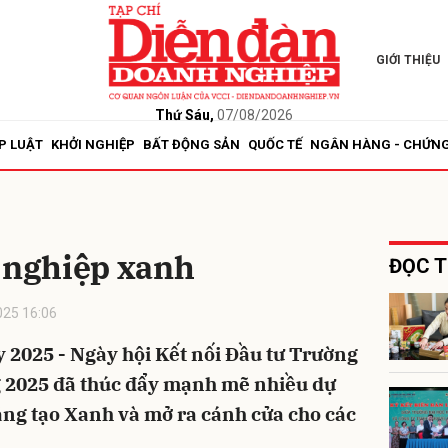
GIỚI THIỆU
bình luận
Thứ Sáu,
07/08/2026
P LUẬT
KHỞI NGHIỆP
BẤT ĐỘNG SẢN
QUỐC TẾ
NGÂN HÀNG - CHỨN
nghiệp xanh
ĐỌC T
25 16:06
Hủy
G
 2025 - Ngày hội Kết nối Đầu tư Trường
 2025 đã thúc đẩy mạnh mẽ nhiều dự
ng tạo Xanh và mở ra cánh cửa cho các