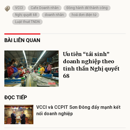
VCCI
Cafe Doanh nhân
Đồng hành để thành công
Nghị quyết 68
doanh nhân
hoá đơn điện tử
Luật thuế TNDN
BÀI LIÊN QUAN
Ưu tiên “tái sinh”
doanh nghiệp theo
tinh thần Nghị quyết
68
ĐỌC TIẾP
VCCI và CCPIT Sơn Đông đẩy mạnh kết
nối doanh nghiệp