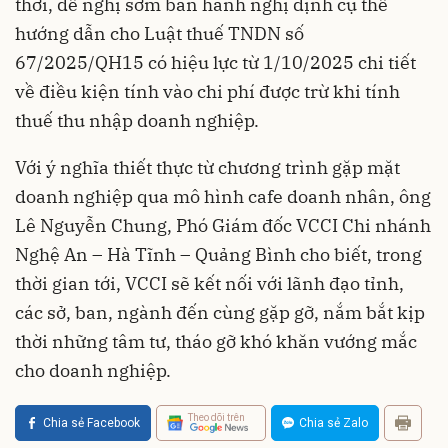
thời, đề nghị sớm ban hành nghị định cụ thể
hướng dẫn cho Luật thuế TNDN số
67/2025/QH15 có hiệu lực từ 1/10/2025 chi tiết
về điều kiện tính vào chi phí được trừ khi tính
thuế thu nhập doanh nghiệp.
Với ý nghĩa thiết thực từ chương trình gặp mặt
doanh nghiệp qua mô hình cafe doanh nhân, ông
Lê Nguyễn Chung, Phó Giám đốc VCCI Chi nhánh
Nghệ An – Hà Tĩnh – Quảng Bình cho biết, trong
thời gian tới, VCCI sẽ kết nối với lãnh đạo tỉnh,
các sở, ban, ngành đến cùng gặp gỡ, nắm bắt kịp
thời những tâm tư, tháo gỡ khó khăn vướng mắc
cho doanh nghiệp.
Theo dõi trên
Chia sẻ Facebook
Chia sẻ Zalo