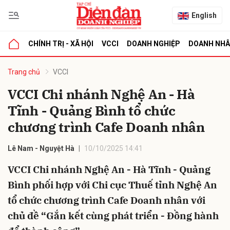
English
CHÍNH TRỊ - XÃ HỘI
VCCI
DOANH NGHIỆP
DOANH NH
bình luận
Trang chủ
VCCI
VCCI Chi nhánh Nghệ An - Hà
Tĩnh - Quảng Bình tổ chức
chương trình Cafe Doanh nhân
Lê Nam - Nguyệt Hà
10/10/2025 14:41
VCCI Chi nhánh Nghệ An - Hà Tĩnh - Quảng
Hủy
G
Bình phối hợp với Chi cục Thuế tỉnh Nghệ An
tổ chức chương trình Cafe Doanh nhân với
chủ đề “Gắn kết cùng phát triển - Đồng hành