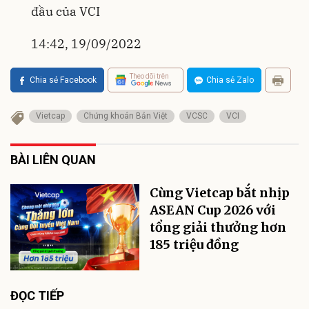
đầu của VCI
14:42, 19/09/2022
Theo dõi trên
Chia sẻ Facebook
Chia sẻ Zalo
Vietcap
Chứng khoán Bản Việt
VCSC
VCI
BÀI LIÊN QUAN
Cùng Vietcap bắt nhịp
ASEAN Cup 2026 với
tổng giải thưởng hơn
185 triệu đồng
ĐỌC TIẾP