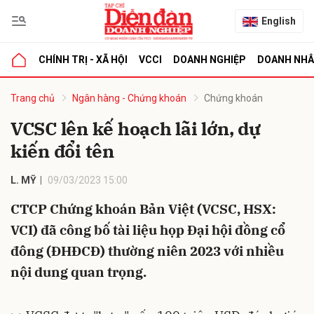
English
CHÍNH TRỊ - XÃ HỘI
VCCI
DOANH NGHIỆP
DOANH NH
bình luận
Trang chủ
Ngân hàng - Chứng khoán
Chứng khoán
VCSC lên kế hoạch lãi lớn, dự
kiến đổi tên
L. MỸ
09/03/2023 15:00
CTCP Chứng khoán Bản Việt (VCSC, HSX:
VCI) đã công bố tài liệu họp Đại hội đồng cổ
Hủy
G
đông (ĐHĐCĐ) thường niên 2023 với nhiều
nội dung quan trọng.