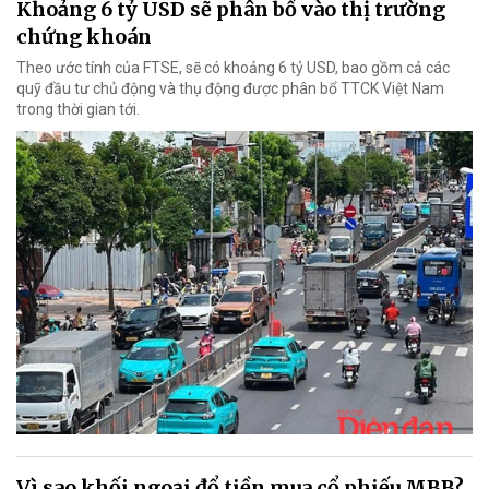
Khoảng 6 tỷ USD sẽ phân bổ vào thị trường
chứng khoán
Theo ước tính của FTSE, sẽ có khoảng 6 tỷ USD, bao gồm cả các
quỹ đầu tư chủ động và thụ động được phân bổ TTCK Việt Nam
trong thời gian tới.
Vì sao khối ngoại đổ tiền mua cổ phiếu MBB?