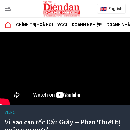
English
CHÍNH TRỊ - XÃ HỘI
VCCI
DOANH NGHIỆP
DOANH NH
VIDEO
Vì sao cao tốc Dầu Giây – Phan Thiết bị
ngập sau mưa?