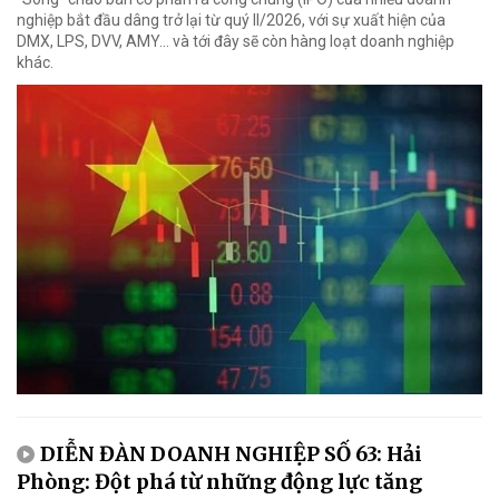
nghiệp bắt đầu dâng trở lại từ quý II/2026, với sự xuất hiện của
DMX, LPS, DVV, AMY... và tới đây sẽ còn hàng loạt doanh nghiệp
khác.
DIỄN ĐÀN DOANH NGHIỆP SỐ 63: Hải
Phòng: Đột phá từ những động lực tăng