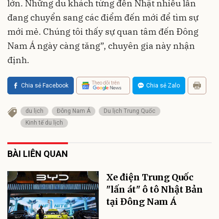
lớn. Những du khách từng đến Nhật nhiều lần
đang chuyển sang các điểm đến mới để tìm sự
mới mẻ. Chúng tôi thấy sự quan tâm đến Đông
Nam Á ngày càng tăng”, chuyên gia này nhận
định.
Theo dõi trên
Chia sẻ Facebook
Chia sẻ Zalo
du lịch
Đông Nam Á
Du lịch Trung Quốc
Kinh tế du lịch
BÀI LIÊN QUAN
Xe điện Trung Quốc
"lấn át" ô tô Nhật Bản
tại Đông Nam Á