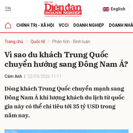
English
CHÍNH TRỊ - XÃ HỘI
VCCI
DOANH NGHIỆP
DOANH NH
bình luận
Trang chủ
Quốc tế
Phân tích - Bình luận
Vì sao du khách Trung Quốc
chuyển hướng sang Đông Nam Á?
Cẩm Anh
22/03/2026 11:11
Dòng khách Trung Quốc chuyển mạnh sang
Đông Nam Á khi lượng khách du lịch từ quốc
Hủy
G
gia này có thể chi tiêu tới 35 tỷ USD trong
năm nay.