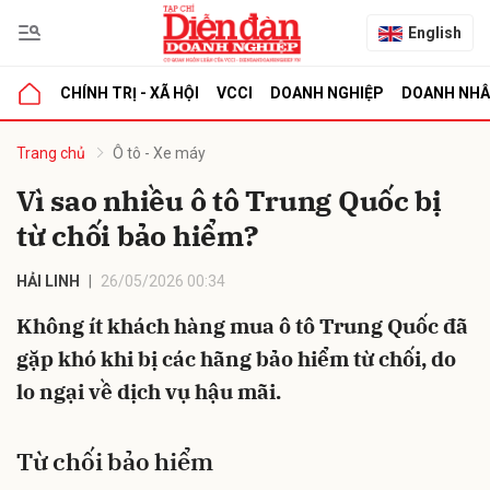
English
CHÍNH TRỊ - XÃ HỘI
VCCI
DOANH NGHIỆP
DOANH NH
bình luận
Trang chủ
Ô tô - Xe máy
Vì sao nhiều ô tô Trung Quốc bị
từ chối bảo hiểm?
HẢI LINH
26/05/2026 00:34
Không ít khách hàng mua ô tô Trung Quốc đã
gặp khó khi bị các hãng bảo hiểm từ chối, do
Hủy
G
lo ngại về dịch vụ hậu mãi.
Từ chối bảo hiểm