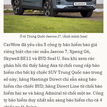
Ô tô Trung Quốc Jaecoo J7. (Ảnh minh họa)
CarWow đã yêu cầu 5 công ty bảo hiểm báo giá
riêng biệt cho các mẫu Jaecoo 7, Xpeng G6,
Skywell BE11 và BYD Seal U. Sau khi xem các
phản hồi thì thấy hãng Axa từ chối cung cấp bảo
hiểm cho bất kỳ chiếc SUV Trung Quốc nào trong
số này; hãng Hastings Direct chỉ sẵn sàng bảo
hiểm cho chiếc BYD; hãng Direct Line từ chối bảo
hiểm hai xe và hãng Admiral từ chối một xe. Công
ty bảo hiểm duy nhất sẵn sàng bảo hiểm cho cả 4
chiếc xe là Aviva.