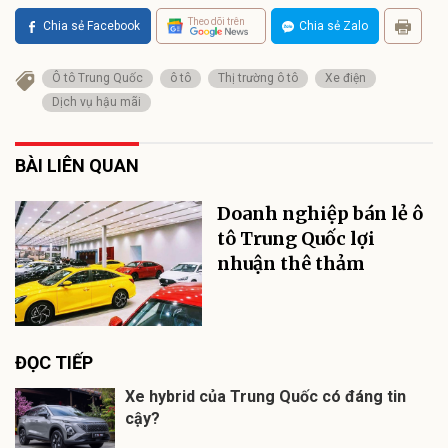
Theo dõi trên
Chia sẻ Facebook
Chia sẻ Zalo
Ô tô Trung Quốc
ô tô
Thị trường ô tô
Xe điện
Dịch vụ hậu mãi
BÀI LIÊN QUAN
Doanh nghiệp bán lẻ ô
tô Trung Quốc lợi
nhuận thê thảm
ĐỌC TIẾP
Xe hybrid của Trung Quốc có đáng tin
cậy?