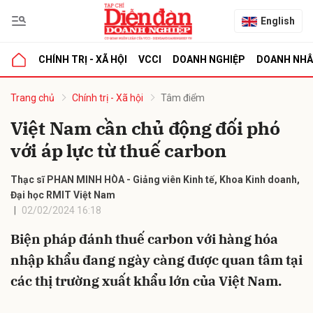
English
CHÍNH TRỊ - XÃ HỘI
VCCI
DOANH NGHIỆP
DOANH NH
bình luận
Trang chủ
Chính trị - Xã hội
Tâm điểm
Việt Nam cần chủ động đối phó
với áp lực từ thuế carbon
Thạc sĩ PHAN MINH HÒA - Giảng viên Kinh tế, Khoa Kinh doanh,
Đại học RMIT Việt Nam
02/02/2024 16:18
Hủy
G
Biện pháp đánh thuế carbon với hàng hóa
nhập khẩu đang ngày càng được quan tâm tại
các thị trường xuất khẩu lớn của Việt Nam.