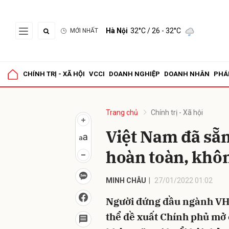
Hà Nội
32°C
/ 26 - 32°C
MỚI NHẤT
Gửi 
CHÍNH TRỊ - XÃ HỘI
VCCI
DOANH NGHIỆP
DOANH NHÂN
PHÁ
Trang chủ
Chính trị - Xã hội
Việt Nam đã sẵn
hoàn toàn, khôn
MINH CHÂU
27/01/2022 01:02
Người đứng đầu ngành VH-
thể đề xuất Chính phủ mở