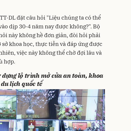
T-DL đặt câu hỏi "Liệu chúng ta có thể
vào dịp 30-4 năm nay được không?". Bộ
 hỏi này không hề đơn giản, đòi hỏi phải
ơ sở khoa học, thực tiễn và đáp ứng được
nhiên, việc này không thể chờ đợi lâu và
hù hợp.
 dựng lộ trình mở cửa an toàn, khoa
du lịch quốc tế