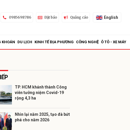
English
0985698786
Đặt báo
Quảng cáo
G KHOÁN
DU LỊCH
KINH TẾ ĐỊA PHƯƠNG
CÔNG NGHỆ
Ô TÔ - XE MÁY
IẾP
TP. HCM khánh thành Công
viên tưởng niệm Covid-19
ửi
rộng 4,3 ha
Nhìn lại năm 2025, tạo đà bứt
phá cho năm 2026