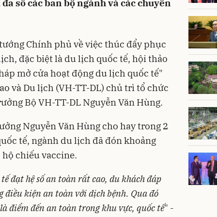
o, đa số các ban bộ ngành và các chuyên
tướng Chính phủ
về việc thúc đẩy phục
ịch, đặc biệt là du lịch quốc tế, hội thảo
pháp mở cửa hoạt động du lịch quốc tế"
o và Du lịch (VH-TT-DL) chủ trì tổ chức
trưởng Bộ VH-TT-DL Nguyễn Văn Hùng.
 trưởng Nguyễn Văn Hùng cho hay trong 2
uốc tế, ngành du lịch đã đón khoảng
ó
hộ chiếu vaccine
.
tế đạt hệ số an toàn rất cao, du khách đáp
g điều kiện an toàn với dịch bệnh. Qua đó
là điểm đến an toàn trong khu vực, quốc tế
" -