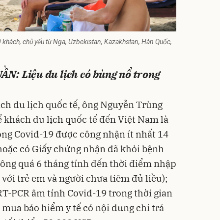
 khách, chủ yếu từ Nga, Uzbekistan, Kazakhstan, Hàn Quốc,
: Liệu du lịch có bùng nổ trong
ch du lịch quốc tế, ông Nguyễn Trùng
 khách du lịch quốc tế đến Việt Nam là
òng Covid-19 được công nhận ít nhất 14
 hoặc có Giấy chứng nhận đã khỏi bệnh
hông quá 6 tháng tính đến thời điểm nhập
 với trẻ em và người chưa tiêm đủ liều);
T-PCR âm tính Covid-19 trong thời gian
 mua bảo hiểm y tế có nội dung chi trả