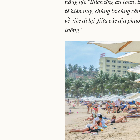
năng lực “thích ứng an toàn, 
tế hiện nay, chúng ta cũng cầ
về việc đi lại giữa các địa ph
thông."