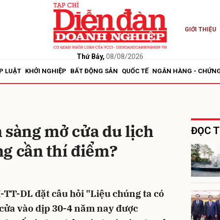
GIỚI THIỆU
bình luận
Thứ Bảy,
08/08/2026
P LUẬT
KHỞI NGHIỆP
BẤT ĐỘNG SẢN
QUỐC TẾ
NGÂN HÀNG - CHỨN
 sàng mở cửa du lịch
ĐỌC T
g cần thí điểm?
Hủy
G
TT-DL đặt câu hỏi "Liệu chúng ta có
 cửa vào dịp 30-4 năm nay được