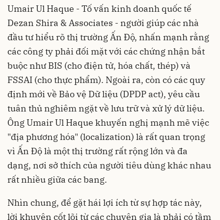
Umair Ul Haque - Tố vấn kinh doanh quốc tế
Dezan Shira & Associates - người giúp các nhà
đầu tư hiểu rõ thị trường Ấn Độ, nhấn mạnh rằng
các công ty phải đối mặt với các chứng nhận bắt
buộc như BIS (cho điện tử, hóa chất, thép) và
FSSAI (cho thực phẩm). Ngoài ra, còn có các quy
định mới về Bảo vệ Dữ liệu (DPDP act), yêu cầu
tuân thủ nghiêm ngặt về lưu trữ và xử lý dữ liệu.
Ông Umair Ul Haque khuyến nghị mạnh mẽ việc
"địa phương hóa" (localization) là rất quan trọng
vì Ấn Độ là một thị trường rất rộng lớn và đa
dạng, nơi sở thích của người tiêu dùng khác nhau
rất nhiều giữa các bang.
Nhìn chung, để gặt hái lợi ích từ sự hợp tác này,
lời khuyên cốt lõi từ các chuyên gia là phải có tầm