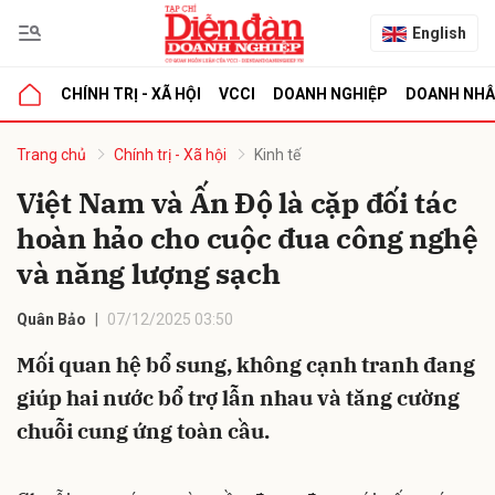
English
CHÍNH TRỊ - XÃ HỘI
VCCI
DOANH NGHIỆP
DOANH NH
bình luận
Trang chủ
Chính trị - Xã hội
Kinh tế
Việt Nam và Ấn Độ là cặp đối tác
hoàn hảo cho cuộc đua công nghệ
và năng lượng sạch
Quân Bảo
07/12/2025 03:50
Mối quan hệ bổ sung, không cạnh tranh đang
Hủy
G
giúp hai nước bổ trợ lẫn nhau và tăng cường
chuỗi cung ứng toàn cầu.