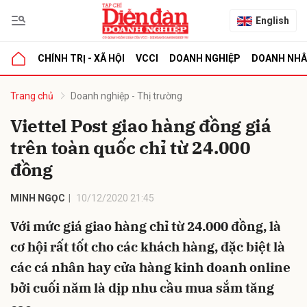
English
CHÍNH TRỊ - XÃ HỘI
VCCI
DOANH NGHIỆP
DOANH NH
bình luận
Trang chủ
Doanh nghiệp - Thị trường
Viettel Post giao hàng đồng giá
trên toàn quốc chỉ từ 24.000
đồng
MINH NGỌC
10/12/2020 21:45
Với mức giá giao hàng chỉ từ 24.000 đồng, là
Hủy
G
cơ hội rất tốt cho các khách hàng, đặc biệt là
các cá nhân hay cửa hàng kinh doanh online
bởi cuối năm là dịp nhu cầu mua sắm tăng