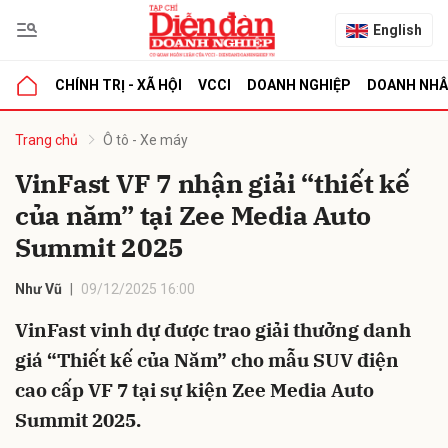
English
CHÍNH TRỊ - XÃ HỘI
VCCI
DOANH NGHIỆP
DOANH NH
bình luận
Trang chủ
Ô tô - Xe máy
VinFast VF 7 nhận giải “thiết kế
của năm” tại Zee Media Auto
Summit 2025
Như Vũ
09/12/2025 16:00
VinFast vinh dự được trao giải thưởng danh
Hủy
G
giá “Thiết kế của Năm” cho mẫu SUV điện
cao cấp VF 7 tại sự kiện Zee Media Auto
Summit 2025.