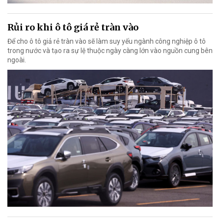
Rủi ro khi ô tô giá rẻ tràn vào
Để cho ô tô giả rẻ tràn vào sẽ làm suy yếu ngành công nghiệp ô tô
trong nước và tạo ra sự lệ thuộc ngày càng lớn vào nguồn cung bên
ngoài.