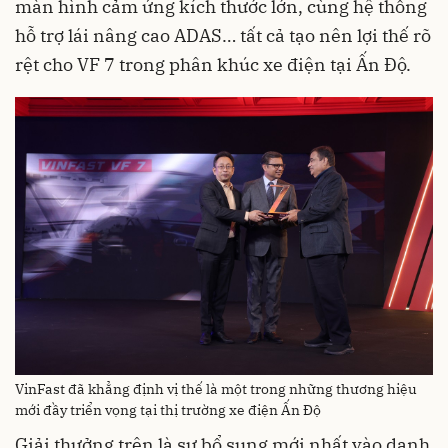
màn hình cảm ứng kích thước lớn, cùng hệ thống
hỗ trợ lái nâng cao ADAS… tất cả tạo nên lợi thế rõ
rệt cho VF 7 trong phân khúc xe điện tại Ấn Độ.
VinFast đã khẳng định vị thế là một trong những thương hiệu
mới đầy triển vọng tại thị trường xe điện Ấn Độ
Giải thưởng trên là sự bổ sung mới nhất vào danh