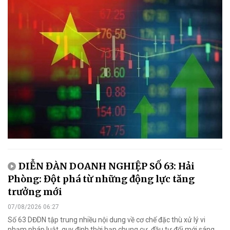
DIỄN ĐÀN DOANH NGHIỆP SỐ 63: Hải
Phòng: Đột phá từ những động lực tăng
trưởng mới
07/08/2026 06:27
Số 63 DĐDN tập trung nhiều nội dung về cơ chế đặc thù xử lý vi
phạm pháp luật, quy định thời hạn chung cư, đầu tư đổi mới sáng