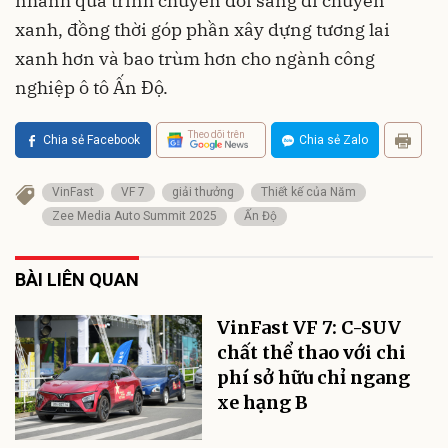
nhanh quá trình chuyển đổi sang di chuyển
xanh, đồng thời góp phần xây dựng tương lai
xanh hơn và bao trùm hơn cho ngành công
nghiệp ô tô Ấn Độ.
Theo dõi trên
Chia sẻ Facebook
Chia sẻ Zalo
VinFast
VF 7
giải thưởng
Thiết kế của Năm
Zee Media Auto Summit 2025
Ấn Độ
BÀI LIÊN QUAN
VinFast VF 7: C-SUV
chất thể thao với chi
phí sở hữu chỉ ngang
xe hạng B