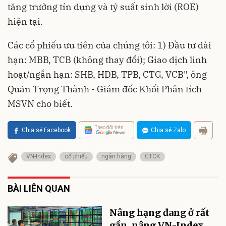
tăng trưởng tín dụng và tỷ suất sinh lời (ROE)
hiện tại.
Các cổ phiếu ưu tiên của chúng tôi: 1) Đầu tư dài
hạn: MBB, TCB (không thay đổi); Giao dịch linh
hoạt/ngắn hạn: SHB, HDB, TPB, CTG, VCB", ông
Quản Trọng Thành - Giám đốc Khối Phân tích
MSVN cho biết.
Theo dõi trên
Chia sẻ Facebook
Chia sẻ Zalo
VN-Index
cổ phiếu
ngân hàng
CTCK
BÀI LIÊN QUAN
Nâng hạng đang ở rất
gần, nâng VN-Index