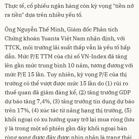
Thực tế, cổ phiếu ngân hàng còn kỳ vọng "tiền nở
ra tiền" dựa trên nhiều yếu tố.
Ông Nguyễn Thế Minh, Giám đốc Phân tích
Chứng khoán Yuanta Việt Nam nhận định, với
TTCK, môi trường lãi suất thấp vẫn là yếu tố hấp
dẫn. Mức P/E TTM của chỉ số VN-Index đã tăng
lên gần mức trung bình 10 năm, tương đương với
mức P/E 15 lần. Tuy nhiên, kỳ vọng P/E của thị
trường có thể vượt được mức 15 lần do (1) rủi ro
thuế quan đã giảm đáng kể, (2) tăng trưởng GDP
dự báo tăng 7,4%, (3) tăng trưởng tín dụng dự báo
trên 17%, (4) xúc tác từ nâng hạng thị trường, (5)
khối ngoại có xu hướng quay trở lại mua ròng (lưu
ý là trong một số phiên gần đây khối ngoại bán
ròng song được đây được nhìn nhận là trạng thái