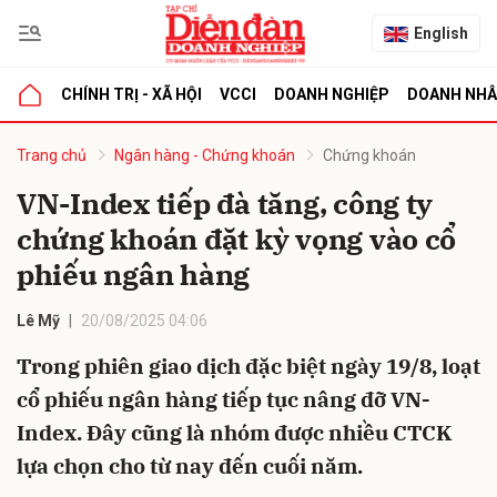
English
CHÍNH TRỊ - XÃ HỘI
VCCI
DOANH NGHIỆP
DOANH NH
bình luận
Trang chủ
Ngân hàng - Chứng khoán
Chứng khoán
VN-Index tiếp đà tăng, công ty
chứng khoán đặt kỳ vọng vào cổ
phiếu ngân hàng
Lê Mỹ
20/08/2025 04:06
Trong phiên giao dịch đặc biệt ngày 19/8, loạt
Hủy
G
cổ phiếu ngân hàng tiếp tục nâng đỡ VN-
Index. Đây cũng là nhóm được nhiều CTCK
lựa chọn cho từ nay đến cuối năm.