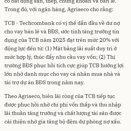
có bất động sản, thép, chứng khoán và bán lẻ.
Trong đó, với ngân hàng, Agriseco cho rằng:
TCB - Techcombank có vị thế dẫn đầu về dư nợ
cho vay bán lẻ và BĐS, ước tính tăng trưởng tín
dụng của TCB năm 2025 đạt trên mức 20% với
động lực đến từ: (1) Mặt bằng lãi suất duy trì ở
mức hợp lý, thúc đẩy nhu cầu vay vốn; (2) Thị
trường BĐS phục hồi tích cực giúp TCB hưởng lợi
lớn nhờ danh mục cho vay cá nhân mua nhà và
tài trợ dự án BĐS trong năm nay.
Theo Agriseco, biên lãi ròng của TCB tiếp tục
được phục hồi nhờ chi phí vốn thấp và thu nhập
lãi thuần tăng trưởng và chất lượng tài sản được
cải thiện nhờ gia tăng bộ đệm dự phòng nợ xấu.