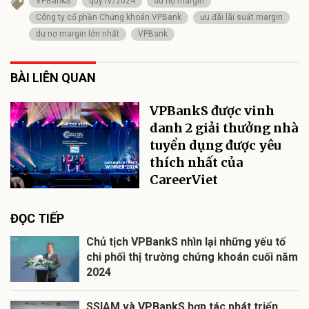
VPBankS
quý IV/2024
dư nợ margin
Công ty cổ phần Chứng khoán VPBank
ưu đãi lãi suất margin
dư nợ margin lớn nhất
VPBank
BÀI LIÊN QUAN
VPBankS được vinh
danh 2 giải thưởng nhà
tuyển dụng được yêu
thích nhất của
CareerViet
ĐỌC TIẾP
Chủ tịch VPBankS nhìn lại những yếu tố
chi phối thị trường chứng khoán cuối năm
2024
SSIAM và VPBankS hợp tác phát triển