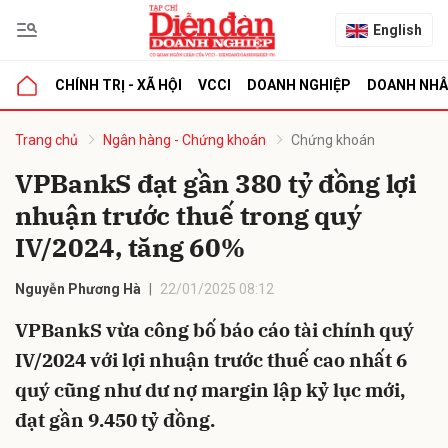
English
CHÍNH TRỊ - XÃ HỘI
VCCI
DOANH NGHIỆP
DOANH NH
bình luận
Trang chủ
Ngân hàng - Chứng khoán
Chứng khoán
VPBankS đạt gần 380 tỷ đồng lợi
nhuận trước thuế trong quý
IV/2024, tăng 60%
Nguyễn Phương Hà
22/01/2025 08:12
VPBankS vừa công bố báo cáo tài chính quý
Hủy
G
IV/2024 với lợi nhuận trước thuế cao nhất 6
quý cũng như dư nợ margin lập kỷ lục mới,
đạt gần 9.450 tỷ đồng.