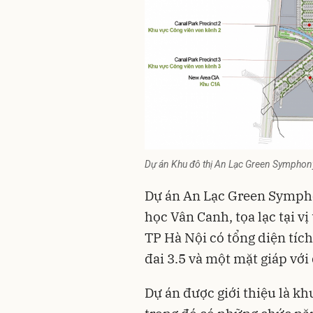
Dự án Khu đô thị An Lạc Green Symphon
Dự án An Lạc Green Symphon
học Vân Canh, tọa lạc tại v
TP Hà Nội có tổng diện tíc
đai 3.5 và một mặt giáp vớ
Dự án được giới thiệu là
khu