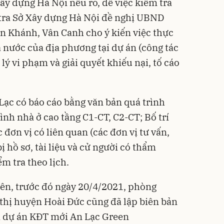
ây dựng Hà Nội nêu rõ, để việc kiểm tra
tra Sở Xây dựng Hà Nội đề nghị UBND
n Khánh, Vân Canh cho ý kiến việc thực
 nước của địa phương tại dự án (công tác
 lý vi phạm và giải quyết khiếu nại, tố cáo
Lạc có báo cáo bằng văn bản quá trình
rình nhà ở cao tầng C1-CT, C2-CT; Bố trí
 đơn vị có liên quan (các đơn vị tư vấn,
 hồ sơ, tài liệu và cử người có thẩm
m tra theo lịch.
ên, trước đó ngày 20/4/2021, phòng
 thị huyện Hoài Đức cũng đã lập biên bản
 dự án
KĐT mới An Lạc Green