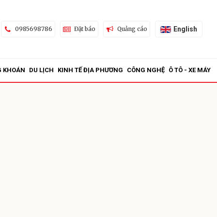
English
0985698786
Đặt báo
Quảng cáo
G KHOÁN
DU LỊCH
KINH TẾ ĐỊA PHƯƠNG
CÔNG NGHỆ
Ô TÔ - XE MÁY
ửi