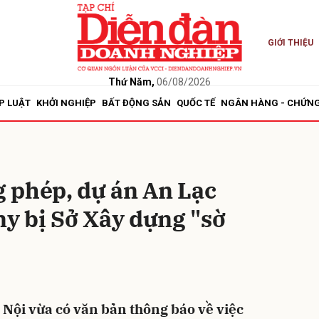
GIỚI THIỆU
bình luận
Thứ Năm,
06/08/2026
P LUẬT
KHỞI NGHIỆP
BẤT ĐỘNG SẢN
QUỐC TẾ
NGÂN HÀNG - CHỨN
 phép, dự án An Lạc
 bị Sở Xây dựng "sờ
Hủy
G
Nội vừa có văn bản thông báo về việc