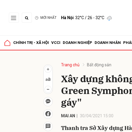
Hà Nội
32°C
/ 26 - 32°C
MỚI NHẤT
Gửi 
CHÍNH TRỊ - XÃ HỘI
VCCI
DOANH NGHIỆP
DOANH NHÂN
PHÁ
Trang chủ
Bất động sản
Xây dựng không
Green Symphony
gáy"
MAI AN
30/04/2021 15:00
Thanh tra Sở Xây dựng Hà 