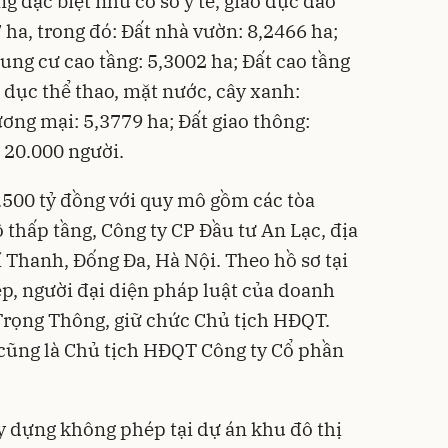
 đặc biệt như cơ sở y tế, giáo dục đào
7 ha, trong đó: Đất nhà vườn: 8,2466 ha;
hung cư cao tầng: 5,3002 ha; Đất cao tầng
 dục thể thao, mặt nước, cây xanh:
ương mại: 5,3779 ha; Đất giao thông:
 20.000 người.
.500 tỷ đồng với quy mô gồm các tòa
 thấp tầng, Công ty CP Đầu tư An Lạc, địa
í Thanh, Đống Đa, Hà Nội. Theo hồ sơ tại
p, người đại diện pháp luật của doanh
Trọng Thông, giữ chức Chủ tịch HĐQT.
 cũng là Chủ tịch HĐQT Công ty Cổ phần
ây dựng không phép tại dự án khu đô thị