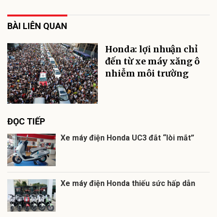
BÀI LIÊN QUAN
Honda: lợi nhuận chỉ
đến từ xe máy xăng ô
nhiễm môi trường
ĐỌC TIẾP
Xe máy điện Honda UC3 đắt “lòi mắt”
Xe máy điện Honda thiếu sức hấp dẫn