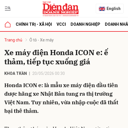
English
CHÍNH TRỊ - XÃ HỘI
VCCI
DOANH NGHIỆP
DOANH NH
bình luận
Trang chủ
Ô tô - Xe máy
Xe máy điện Honda ICON e: ế
thảm, tiếp tục xuống giá
KHOA TRẦN
20/05/2026 00:30
Honda ICON e: là mẫu xe máy điện đầu tiên
được hãng xe Nhật Bản tung ra thị trường
Hủy
G
Việt Nam. Tuy nhiên, vừa nhập cuộc đã thất
bại thê thảm.