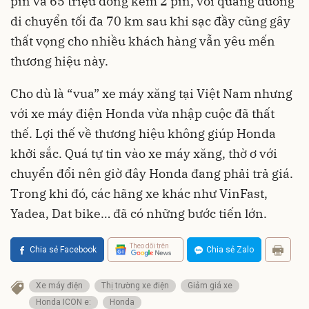
pin và 65 triệu đồng kèm 2 pin, với quãng đường
di chuyển tối đa 70 km sau khi sạc đầy cũng gây
thất vọng cho nhiều khách hàng vẫn yêu mến
thương hiệu này.
Cho dù là “vua” xe máy xăng tại Việt Nam nhưng
với xe máy điện Honda vừa nhập cuộc đã thất
thế. Lợi thế về thương hiệu không giúp Honda
khởi sắc. Quá tự tin vào xe máy xăng, thờ ơ với
chuyển đổi nên giờ đây Honda đang phải trả giá.
Trong khi đó, các hãng xe khác như VinFast,
Yadea, Dat bike… đã có những bước tiến lớn.
Theo dõi trên
Chia sẻ Facebook
Chia sẻ Zalo
Xe máy điện
Thị trường xe điện
Giảm giá xe
Honda ICON e:
Honda