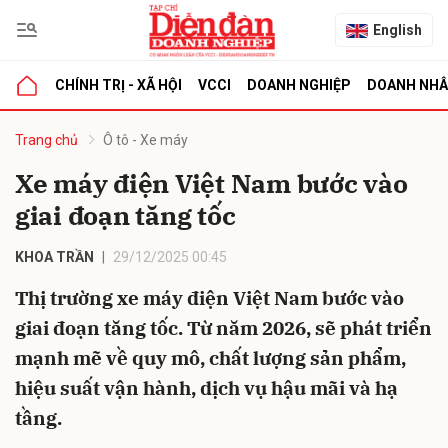
English
CHÍNH TRỊ - XÃ HỘI
VCCI
DOANH NGHIỆP
DOANH NH
bình luận
Trang chủ
Ô tô - Xe máy
Xe máy điện Việt Nam bước vào
giai đoạn tăng tốc
KHOA TRẦN
29/12/2025 00:45
Thị trường xe máy điện Việt Nam bước vào
giai đoạn tăng tốc. Từ năm 2026, sẽ phát triển
Hủy
G
mạnh mẽ về quy mô, chất lượng sản phẩm,
hiệu suất vận hành, dịch vụ hậu mãi và hạ
tầng.