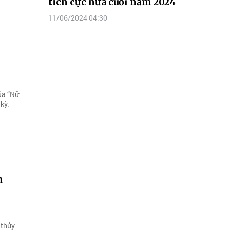
tích cực nửa cuối năm 2024
11/06/2024 04:30
ủa “Nữ
kỳ.
m
 thủy