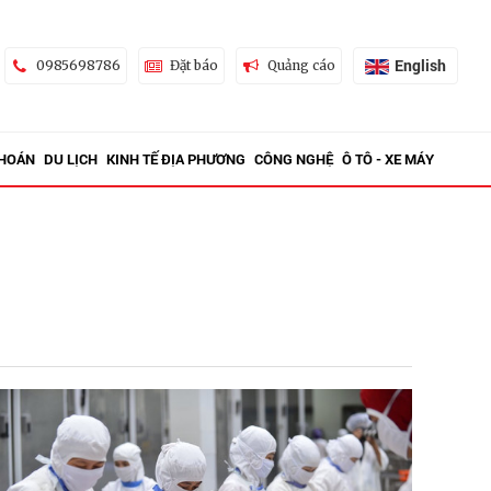
English
0985698786
Đặt báo
Quảng cáo
KHOÁN
DU LỊCH
KINH TẾ ĐỊA PHƯƠNG
CÔNG NGHỆ
Ô TÔ - XE MÁY