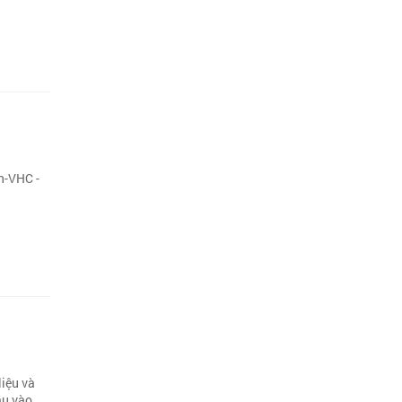
n-VHC -
liệu và
ầu vào.