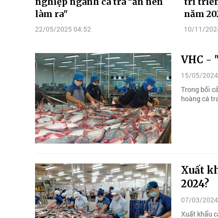
nghiệp ngành cá tra "ăn nên
trì tri
làm ra"
năm 20
22/05/2025 04:52
10/11/202
VHC - "
15/05/2024
Trong bối c
hoàng cá tra
Xuất k
2024?
07/03/2024
Xuất khẩu cá