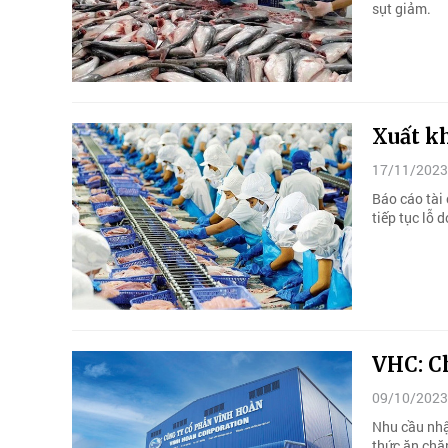
sụt giảm.
Xuất kh
17/11/2023
Báo cáo tài
tiếp tục lỗ 
VHC: C
09/10/2023
Nhu cầu nhậ
thức ăn chă