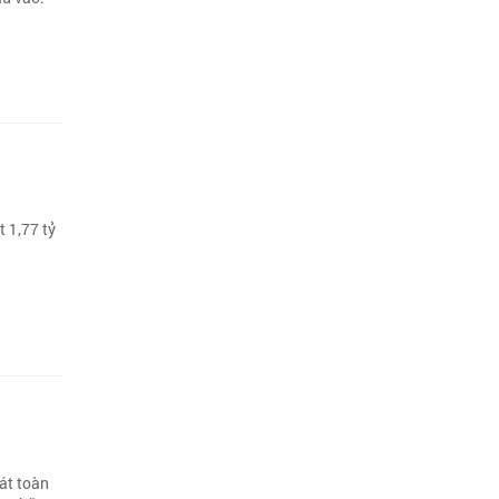
t 1,77 tỷ
hát toàn