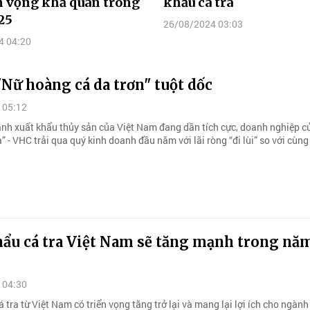
ển vọng khả quan trong
khẩu cá tra
25
26/08/2024 03:03
4 04:20
Nữ hoàng cá da trơn" tuột dốc
 05:12
ảnh xuất khẩu thủy sản của Việt Nam đang dần tích cực, doanh nghiệp c
” - VHC trải qua quý kinh doanh đầu năm với lãi ròng “đi lùi” so với cùng 
hẩu cá tra Việt Nam sẽ tăng mạnh trong nă
 04:30
 tra từ Việt Nam có triển vọng tăng trở lại và mang lại lợi ích cho ngành