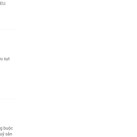
 EU.
ều sụt
ng buộc
huỷ sản