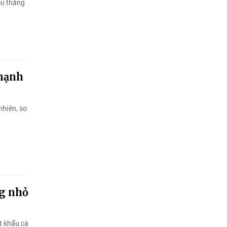
ều thăng
 mạnh
nhiên, so
ng nhỏ
t khẩu cá