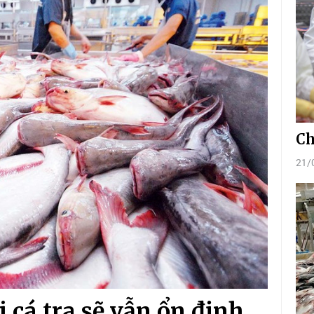
Ch
21/
i cá tra sẽ vẫn ổn định