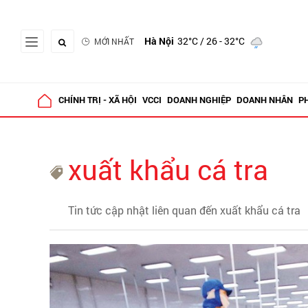
Hà Nội
32°C
/ 26 - 32°C
MỚI NHẤT
CHÍNH TRỊ - XÃ HỘI
VCCI
DOANH NGHIỆP
DOANH NHÂN
P
xuất khẩu cá tra
Tin tức cập nhật liên quan đến xuất khẩu cá tra