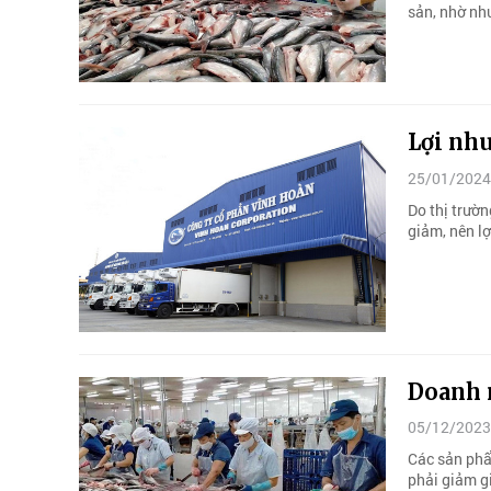
sản, nhờ nh
Lợi nh
25/01/2024
Do thị trườn
giảm, nên l
Doanh 
05/12/2023
Các sản phẩ
phải giảm g