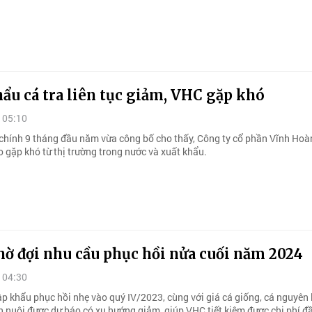
ẩu cá tra liên tục giảm, VHC gặp khó
 05:10
 chính 9 tháng đầu năm vừa công bố cho thấy, Công ty cổ phần Vĩnh Hoà
do gặp khó từ thị trường trong nước và xuất khẩu.
hờ đợi nhu cầu phục hồi nửa cuối năm 2024
 04:30
p khẩu phục hồi nhẹ vào quý IV/2023, cùng với giá cá giống, cá nguyên 
n nuôi được dự báo có xu hướng giảm, giúp VHC tiết kiệm được chi phí đ