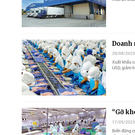
Doanh 
29/08/2023
Xuất khẩu cá
USD, giảm hơ
“Gỡ khó
17/05/2023
Biến động củ