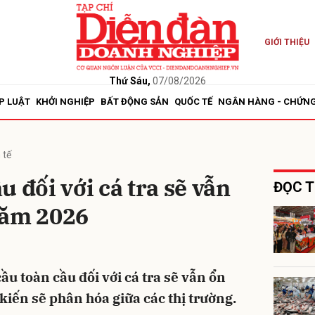
GIỚI THIỆU
bình luận
Thứ Sáu,
07/08/2026
P LUẬT
KHỞI NGHIỆP
BẤT ĐỘNG SẢN
QUỐC TẾ
NGÂN HÀNG - CHỨN
 tế
 đối với cá tra sẽ vẫn
ĐỌC T
năm 2026
Hủy
G
u toàn cầu đối với cá tra sẽ vẫn ổn
kiến sẽ phân hóa giữa các thị trường.