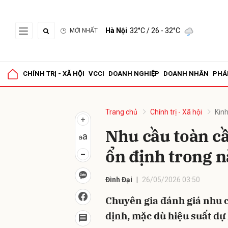
Hà Nội
32°C
/ 26 - 32°C
MỚI NHẤT
Gửi 
CHÍNH TRỊ - XÃ HỘI
VCCI
DOANH NGHIỆP
DOANH NHÂN
PHÁ
Trang chủ
Chính trị - Xã hội
Kinh
Nhu cầu toàn cầu
ổn định trong 
Đình Đại
26/05/2026 03:50
Chuyên gia đánh giá nhu cầ
định, mặc dù hiệu suất dự 