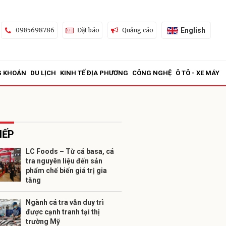
English
0985698786
Đặt báo
Quảng cáo
G KHOÁN
DU LỊCH
KINH TẾ ĐỊA PHƯƠNG
CÔNG NGHỆ
Ô TÔ - XE MÁY
IẾP
LC Foods – Từ cá basa, cá
tra nguyên liệu đến sản
ửi
phẩm chế biến giá trị gia
tăng
Ngành cá tra vẫn duy trì
được cạnh tranh tại thị
trường Mỹ